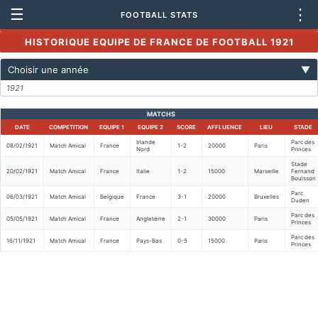
☰
⋮
FOOTBALL STATS
HISTORIQUE EQUIPE DE FRANCE DE FOOTBALL 1921
Choisir une année
▼
1921
MATCHS
DATE
COMPETITION
EQUIPE 1
EQUIPE 2
SCORE
AFFLUENCE
LIEU
STADE
Irlande
Parc des
08/02/1921
Match Amical
France
1-2
20000
Paris
Nord
Princes
Stade
20/02/1921
Match Amical
France
Italie
1-2
15000
Marseille
Fernand
Bouisson
Parc
06/03/1921
Match Amical
Belgique
France
3-1
20000
Bruxelles
Duden
Parc des
05/05/1921
Match Amical
France
Angleterre
2-1
30000
Paris
Princes
Parc des
16/11/1921
Match Amical
France
Pays-Bas
0-5
15000
Paris
Princes