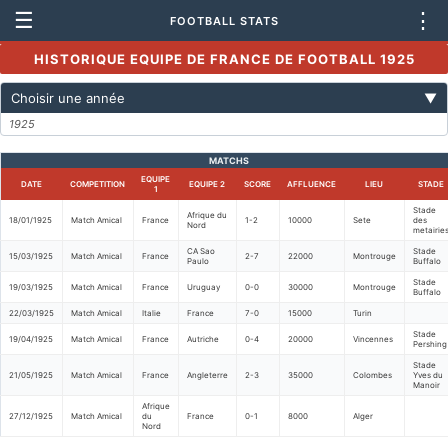
☰
⋮
FOOTBALL STATS
HISTORIQUE EQUIPE DE FRANCE DE FOOTBALL 1925
Choisir une année
▼
1925
MATCHS
EQUIPE
DATE
COMPETITION
EQUIPE 2
SCORE
AFFLUENCE
LIEU
STADE
1
Stade
Afrique du
18/01/1925
Match Amical
France
1-2
10000
Sete
des
Nord
metairie
CA Sao
Stade
15/03/1925
Match Amical
France
2-7
22000
Montrouge
Paulo
Buffalo
Stade
19/03/1925
Match Amical
France
Uruguay
0-0
30000
Montrouge
Buffalo
22/03/1925
Match Amical
Italie
France
7-0
15000
Turin
Stade
19/04/1925
Match Amical
France
Autriche
0-4
20000
Vincennes
Pershing
Stade
21/05/1925
Match Amical
France
Angleterre
2-3
35000
Colombes
Yves du
Manoir
Afrique
27/12/1925
Match Amical
du
France
0-1
8000
Alger
Nord