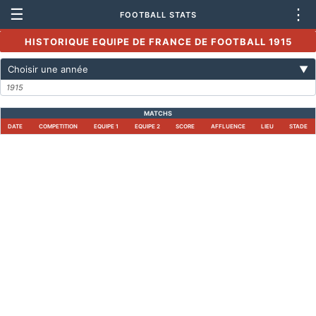
☰
⋮
FOOTBALL STATS
HISTORIQUE EQUIPE DE FRANCE DE FOOTBALL 1915
Choisir une année
▼
1915
MATCHS
DATE
COMPETITION
EQUIPE 1
EQUIPE 2
SCORE
AFFLUENCE
LIEU
STADE