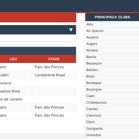
PRINCIPAUX CLUBS
Alès
▼
AC Ajaccio
Auxerre
Angers
Amiens
Bastia
LIEU
STADE
Besançon
aris
Parc des Princes
Beziers
ublin
Lansdowne Road
Brest
eneve
Bordeaux
Boulogne
uenos Aires
Caen
io de Janeiro
Chateauroux
aris
Parc des Princes
Cannes
aris
Parc des Princes
Clermont
Dijon
Guingamp
Grenoble