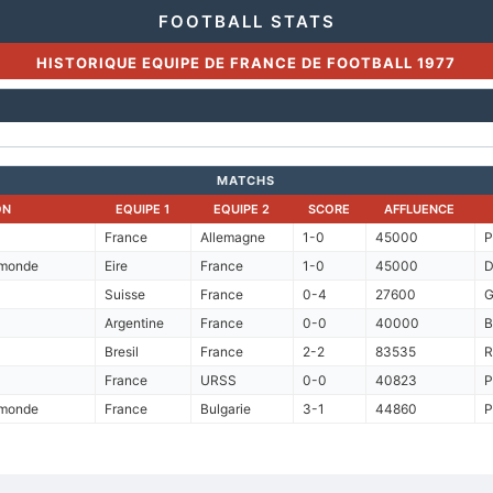
FOOTBALL STATS
HISTORIQUE EQUIPE DE FRANCE DE FOOTBALL 1977
MATCHS
ON
EQUIPE 1
EQUIPE 2
SCORE
AFFLUENCE
France
Allemagne
1-0
45000
P
 monde
Eire
France
1-0
45000
D
Suisse
France
0-4
27600
G
Argentine
France
0-0
40000
B
Bresil
France
2-2
83535
R
France
URSS
0-0
40823
P
 monde
France
Bulgarie
3-1
44860
P