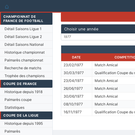
⌂
CHAMPIONNAT DE
FRANCE DE FOOTBALL
Détail Saisons Ligue 1
Choisir une année
Détail Saisons Ligue 2
1977
Détail Saisons National
Historique championnat
DATE
COMPETITI
Palmarès championnat
23/02/1977
Match Amical
Recherche de matchs
30/03/1977
Qualification Coupe du
Trophée des champions
23/04/1977
Match Amical
COUPE DE FRANCE
26/06/1977
Match Amical
Historique depuis 1918
30/06/1977
Match Amical
Palmarès coupe
08/10/1977
Match Amical
Statistiques
16/11/1977
Qualification Coupe du
COUPE DE LA LIGUE
Historique depuis 1995
Palmarès