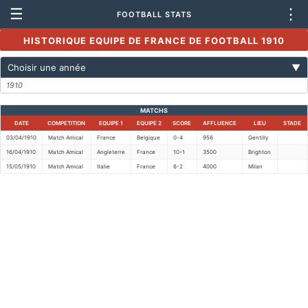
☰
⋮
FOOTBALL STATS
HISTORIQUE EQUIPE DE FRANCE DE FOOTBALL 1910
Choisir une année
▼
1910
MATCHS
DATE
COMPETITION
EQUIPE 1
EQUIPE 2
SCORE
AFFLUENCE
LIEU
STADE
03/04/1910
Match Amical
France
Belgique
0-4
956
Gentilly
16/04/1910
Match Amical
Angleterre
France
10-1
3500
Brighton
15/05/1910
Match Amical
Italie
France
6-2
4000
Milan