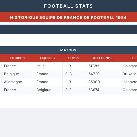
FOOTBALL STATS
HISTORIQUE EQUIPE DE FRANCE DE FOOTBALL 1954
MATCHS
EQUIPE 1
EQUIPE 2
SCORE
AFFLUENCE
LI
France
Italie
1-3
61382
Colomb
Belgique
France
3-3
54729
Bruxelle
Allemagne
France
1-3
86000
Hanovr
France
Belgique
2-2
53674
Colomb