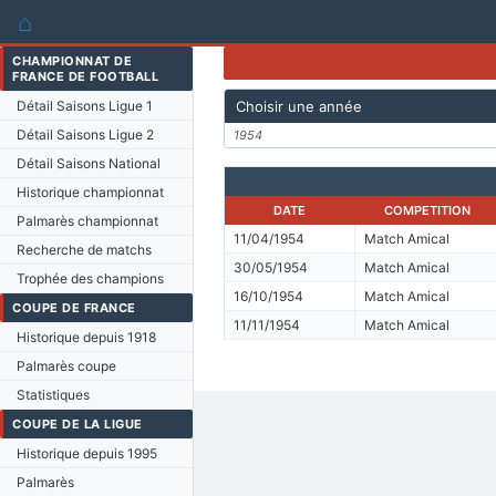
⌂
CHAMPIONNAT DE
FRANCE DE FOOTBALL
Détail Saisons Ligue 1
Choisir une année
Détail Saisons Ligue 2
1954
Détail Saisons National
Historique championnat
DATE
COMPETITION
Palmarès championnat
11/04/1954
Match Amical
Recherche de matchs
30/05/1954
Match Amical
Trophée des champions
16/10/1954
Match Amical
COUPE DE FRANCE
11/11/1954
Match Amical
Historique depuis 1918
Palmarès coupe
Statistiques
COUPE DE LA LIGUE
Historique depuis 1995
Palmarès