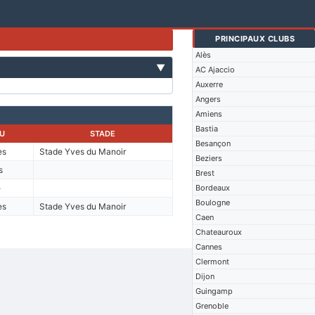
PRINCIPAUX CLUBS
Alès
▼
AC Ajaccio
Auxerre
Angers
Amiens
Bastia
EU
STADE
Besançon
es
Stade Yves du Manoir
Beziers
s
Brest
e
Bordeaux
Boulogne
es
Stade Yves du Manoir
Caen
Chateauroux
Cannes
Clermont
Dijon
Guingamp
Grenoble