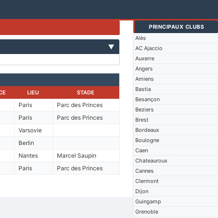
PRINCIPAUX CLUBS
Alès
▼
AC Ajaccio
Auxerre
Angers
Amiens
Bastia
CE
LIEU
STADE
Besançon
Paris
Parc des Princes
Beziers
Paris
Parc des Princes
Brest
Varsovie
Bordeaux
Boulogne
Berlin
Caen
Nantes
Marcel Saupin
Chateauroux
Paris
Parc des Princes
Cannes
Clermont
Dijon
Guingamp
Grenoble