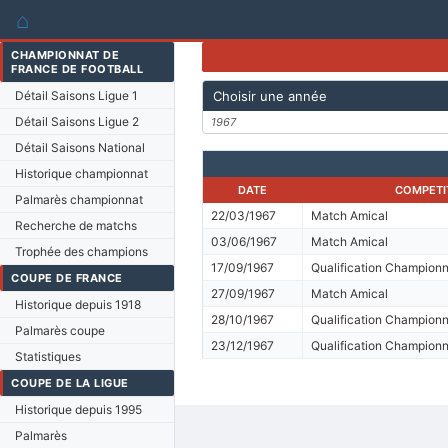
⌂
CHAMPIONNAT DE
FRANCE DE FOOTBALL
Détail Saisons Ligue 1
Choisir une année
Détail Saisons Ligue 2
1967
Détail Saisons National
Historique championnat
DATE
COMPETI
Palmarès championnat
22/03/1967
Match Amical
Recherche de matchs
03/06/1967
Match Amical
Trophée des champions
17/09/1967
Qualification Championn
COUPE DE FRANCE
27/09/1967
Match Amical
Historique depuis 1918
28/10/1967
Qualification Championn
Palmarès coupe
23/12/1967
Qualification Championn
Statistiques
COUPE DE LA LIGUE
Historique depuis 1995
Palmarès