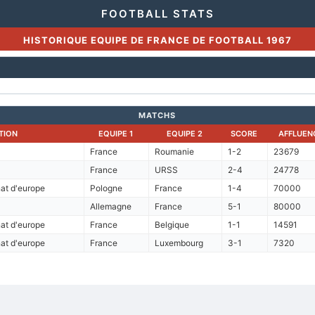
FOOTBALL STATS
HISTORIQUE EQUIPE DE FRANCE DE FOOTBALL 1967
MATCHS
TION
EQUIPE 1
EQUIPE 2
SCORE
AFFLUEN
France
Roumanie
1-2
23679
France
URSS
2-4
24778
at d'europe
Pologne
France
1-4
70000
Allemagne
France
5-1
80000
at d'europe
France
Belgique
1-1
14591
at d'europe
France
Luxembourg
3-1
7320