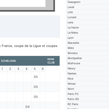
Gueugnon
Laval
Lille
Lorient
Lens
Le Havre
Le Mans
Lyon
Marseille
e France, coupe de la Ligue et coupes
Metz
Monaco
Montpellier
NOM
ECHELONS
CLUB
Mulhouse
Nancy
1
2
3
4
5
6
Nantes
D5
Nice
Nimes
D5
Niort
Paris-FC
D5
Paris-SG
RC Paris
D4