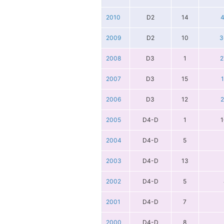
2010
D2
14
4
2009
D2
10
3
2008
D3
1
2
2007
D3
15
2006
D3
12
2
2005
D4-D
1
1
2004
D4-D
5
2003
D4-D
13
2002
D4-D
5
2001
D4-D
7
2000
D4-D
8