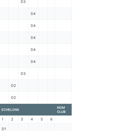
D3
D4
D4
D4
D4
D4
D3
D2
D2
NOM
ECHELONS
CLUB
1
2
3
4
5
6
D1