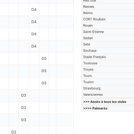
Red Star
Rennes
D4
Reims
CORT Roubaix
D4
Rouen
Saint-Etienne
D4
Sedan
Sete
D4
Sochaux
Stade Français
D5
Toulouse
Troyes
D5
Tours
Toulon
D5
Strasbourg
Valenciennes
D3
>>> Accès à tous les clubs
D3
>>>> Palmarès
D3
D2