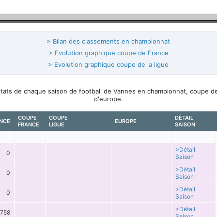
> Bilan des classements en championnat
> Evolution graphique coupe de France
> Evolution graphique coupe de la ligue
ultats de chaque saison de football de Vannes en championnat, coupe d
d'europe.
COUPE
COUPE
DÉTAIL
NCE
EUROPE
FRANCE
LIGUE
SAISON
>Détail
0
Saison
>Détail
0
Saison
>Détail
0
Saison
>Détail
758
Saison