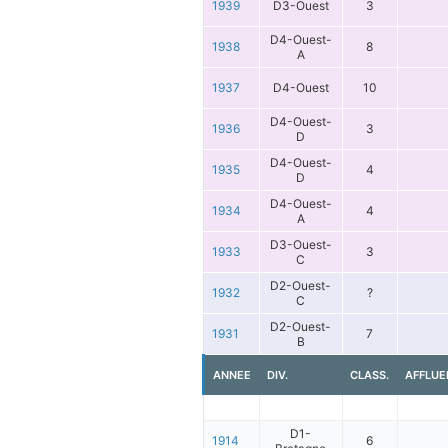
1939
D3-Ouest
3
D4-Ouest-
1938
8
A
1937
D4-Ouest
10
D4-Ouest-
1936
3
D
D4-Ouest-
1935
4
D
D4-Ouest-
1934
4
A
D3-Ouest-
1933
3
C
D2-Ouest-
1932
?
C
D2-Ouest-
1931
7
B
ANNEE
DIV.
CLASS.
AFFLUE
D1-
1914
6