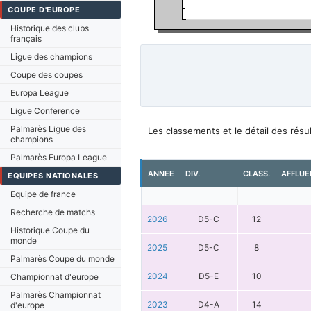
COUPE D'EUROPE
Historique des clubs
français
Ligue des champions
Coupe des coupes
Europa League
Ligue Conference
Palmarès Ligue des
Les classements et le détail des rés
champions
Palmarès Europa League
ANNEE
DIV.
CLASS.
AFFLUE
EQUIPES NATIONALES
Equipe de france
Recherche de matchs
2026
D5-C
12
Historique Coupe du
monde
2025
D5-C
8
Palmarès Coupe du monde
2024
D5-E
10
Championnat d'europe
Palmarès Championnat
2023
D4-A
14
d'europe