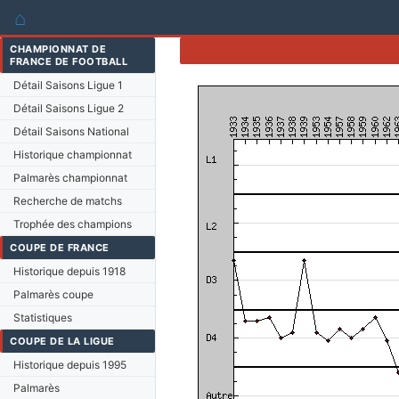
⌂
CHAMPIONNAT DE
FRANCE DE FOOTBALL
Détail Saisons Ligue 1
Détail Saisons Ligue 2
Détail Saisons National
Historique championnat
Palmarès championnat
Recherche de matchs
Trophée des champions
COUPE DE FRANCE
Historique depuis 1918
Palmarès coupe
Statistiques
COUPE DE LA LIGUE
Historique depuis 1995
Palmarès