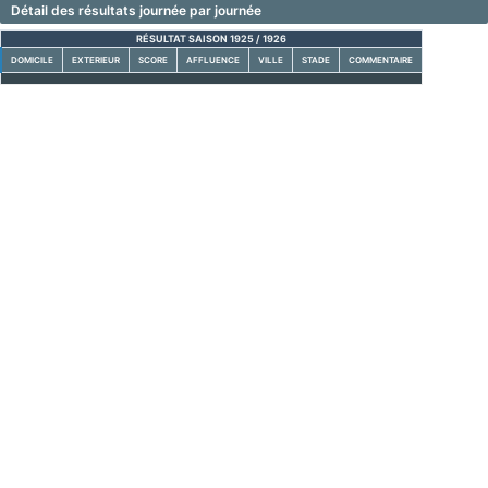
Détail des résultats journée par journée
RÉSULTAT SAISON 1925 / 1926
DOMICILE
EXTERIEUR
SCORE
AFFLUENCE
VILLE
STADE
COMMENTAIRE