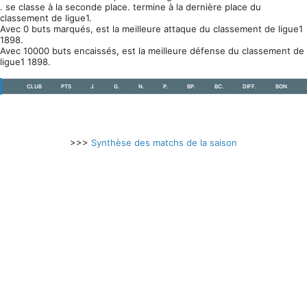
. se classe à la seconde place. termine à la dernière place du
classement de ligue1.
Avec 0 buts marqués, est la meilleure attaque du classement de ligue1
1898.
Avec 10000 buts encaissés, est la meilleure défense du classement de
ligue1 1898.
CLUB
PTS
J.
G.
N.
P.
BP.
BC.
DIFF.
BON
>>>
Synthèse des matchs de la saison