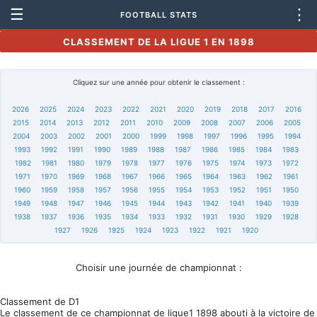
☰
⋮
FOOTBALL STATS
CLASSEMENT DE LA LIGUE 1 EN 1898
Cliquez sur une année pour obtenir le classement :
2026
2025
2024
2023
2022
2021
2020
2019
2018
2017
2016
2015
2014
2013
2012
2011
2010
2009
2008
2007
2006
2005
2004
2003
2002
2001
2000
1999
1998
1997
1996
1995
1994
1993
1992
1991
1990
1989
1988
1987
1986
1985
1984
1983
1982
1981
1980
1979
1978
1977
1976
1975
1974
1973
1972
1971
1970
1969
1968
1967
1966
1965
1964
1963
1962
1961
1960
1959
1958
1957
1956
1955
1954
1953
1952
1951
1950
1949
1948
1947
1946
1945
1944
1943
1942
1941
1940
1939
1938
1937
1936
1935
1934
1933
1932
1931
1930
1929
1928
1927
1926
1925
1924
1923
1922
1921
1920
Choisir une journée de championnat :
Classement de D1
Le classement de ce championnat de ligue1 1898 abouti à la victoire de