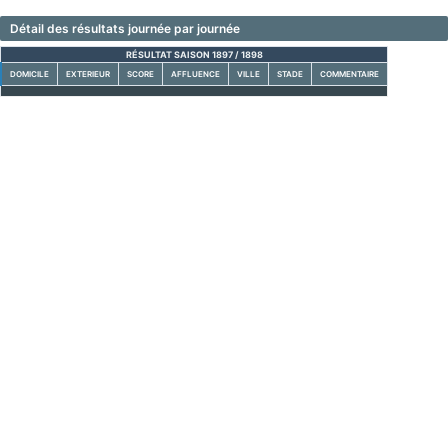
Détail des résultats journée par journée
RÉSULTAT SAISON 1897 / 1898
DOMICILE
EXTERIEUR
SCORE
AFFLUENCE
VILLE
STADE
COMMENTAIRE