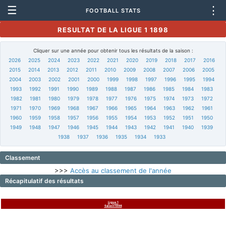
☰
⋮
FOOTBALL STATS
RESULTAT DE LA LIGUE 1 1898
Cliquer sur une année pour obtenir tous les résultats de la saison :
2026
2025
2024
2023
2022
2021
2020
2019
2018
2017
2016
2015
2014
2013
2012
2011
2010
2009
2008
2007
2006
2005
2004
2003
2002
2001
2000
1999
1998
1997
1996
1995
1994
1993
1992
1991
1990
1989
1988
1987
1986
1985
1984
1983
1982
1981
1980
1979
1978
1977
1976
1975
1974
1973
1972
1971
1970
1969
1968
1967
1966
1965
1964
1963
1962
1961
1960
1959
1958
1957
1956
1955
1954
1953
1952
1951
1950
1949
1948
1947
1946
1945
1944
1943
1942
1941
1940
1939
1938
1937
1936
1935
1934
1933
Classement
>>>
Accès au classement de l'année
Récapitulatif des résultats
Ligue 1
Saison1898