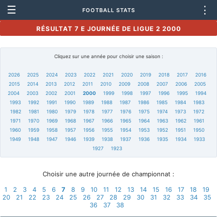
☰
⋮
FOOTBALL STATS
RÉSULTAT 7 E JOURNÉE DE LIGUE 2 2000
Cliquez sur une année pour choisir une saison :
2026
2025
2024
2023
2022
2021
2020
2019
2018
2017
2016
2015
2014
2013
2012
2011
2010
2009
2008
2007
2006
2005
2004
2003
2002
2001
2000
1999
1998
1997
1996
1995
1994
1993
1992
1991
1990
1989
1988
1987
1986
1985
1984
1983
1982
1981
1980
1979
1978
1977
1976
1975
1974
1973
1972
1971
1970
1969
1968
1967
1966
1965
1964
1963
1962
1961
1960
1959
1958
1957
1956
1955
1954
1953
1952
1951
1950
1949
1948
1947
1946
1939
1938
1937
1936
1935
1934
1933
1927
1923
Choisir une autre journée de championnat :
1
2
3
4
5
6
7
8
9
10
11
12
13
14
15
16
17
18
19
20
21
22
23
24
25
26
27
28
29
30
31
32
33
34
35
36
37
38