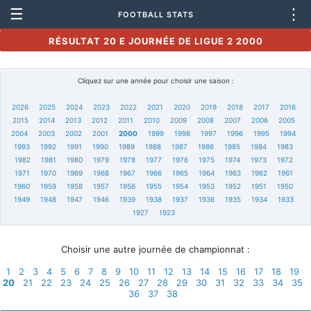
☰
⋮
FOOTBALL STATS
RÉSULTAT 20 E JOURNÉE DE LIGUE 2 2000
Cliquez sur une année pour choisir une saison :
2026
2025
2024
2023
2022
2021
2020
2019
2018
2017
2016
2015
2014
2013
2012
2011
2010
2009
2008
2007
2006
2005
2004
2003
2002
2001
2000
1999
1998
1997
1996
1995
1994
1993
1992
1991
1990
1989
1988
1987
1986
1985
1984
1983
1982
1981
1980
1979
1978
1977
1976
1975
1974
1973
1972
1971
1970
1969
1968
1967
1966
1965
1964
1963
1962
1961
1960
1959
1958
1957
1956
1955
1954
1953
1952
1951
1950
1949
1948
1947
1946
1939
1938
1937
1936
1935
1934
1933
1927
1923
Choisir une autre journée de championnat :
1
2
3
4
5
6
7
8
9
10
11
12
13
14
15
16
17
18
19
20
21
22
23
24
25
26
27
28
29
30
31
32
33
34
35
36
37
38