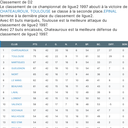
Classement de D2
Le classement de ce championnat de ligue2 1997 abouti à la victoire de
CHATEAUROUX
.
TOULOUSE
se classe à la seconde place.
EPINAL
termine à la dernière place du classement de ligue2.
Avec 61 buts marqués, Toulouse est la meilleure attaque du
classement de ligue2 1997.
Avec 27 buts encaissés, Chateauroux est la meilleure défense du
classement de ligue2 1997.
CLUB
PTS
J.
G.
N.
P.
BP.
BC.
DIFF.
BON
1
CHATEAUROUX
76
42
20
16
6
54
27
27
0
2
TOULOUSE
75
42
22
9
11
61
32
29
0
3
MARTIGUES
67
42
17
16
9
54
33
21
0
4
GUEUGNON
67
42
19
10
13
54
47
7
0
5
NIORT
65
42
16
17
9
44
36
8
0
6
LE MANS
62
42
15
17
10
49
41
8
0
7
BEAUVAIS
61
42
15
16
11
43
43
0
0
8
LAVAL
58
42
14
16
12
48
39
9
0
9
LORIENT
58
42
15
13
14
50
50
0
0
10
VALENCE
58
42
17
7
18
48
53
-5
0
11
SOCHAUX
57
42
14
15
13
54
47
7
0
12
MULHOUSE
54
42
14
12
16
51
49
2
0
13
RED STAR
54
42
12
18
12
50
48
2
0