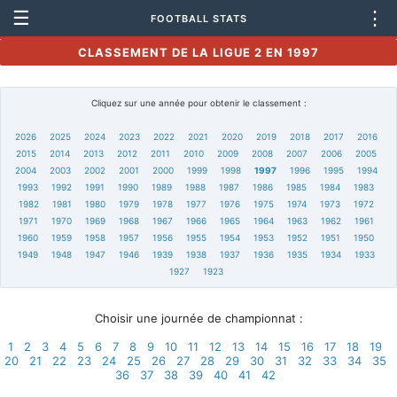
☰
⋮
FOOTBALL STATS
CLASSEMENT DE LA LIGUE 2 EN 1997
Cliquez sur une année pour obtenir le classement :
2026
2025
2024
2023
2022
2021
2020
2019
2018
2017
2016
2015
2014
2013
2012
2011
2010
2009
2008
2007
2006
2005
2004
2003
2002
2001
2000
1999
1998
1997
1996
1995
1994
1993
1992
1991
1990
1989
1988
1987
1986
1985
1984
1983
1982
1981
1980
1979
1978
1977
1976
1975
1974
1973
1972
1971
1970
1969
1968
1967
1966
1965
1964
1963
1962
1961
1960
1959
1958
1957
1956
1955
1954
1953
1952
1951
1950
1949
1948
1947
1946
1939
1938
1937
1936
1935
1934
1933
1927
1923
Choisir une journée de championnat :
1
2
3
4
5
6
7
8
9
10
11
12
13
14
15
16
17
18
19
20
21
22
23
24
25
26
27
28
29
30
31
32
33
34
35
36
37
38
39
40
41
42