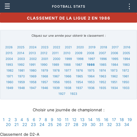
☰
⋮
FOOTBALL STATS
CLASSEMENT DE LA LIGUE 2 EN 1986
Cliquez sur une année pour obtenir le classement :
2026
2025
2024
2023
2022
2021
2020
2019
2018
2017
2016
2015
2014
2013
2012
2011
2010
2009
2008
2007
2006
2005
2004
2003
2002
2001
2000
1999
1998
1997
1996
1995
1994
1993
1992
1991
1990
1989
1988
1987
1986
1985
1984
1983
1982
1981
1980
1979
1978
1977
1976
1975
1974
1973
1972
1971
1970
1969
1968
1967
1966
1965
1964
1963
1962
1961
1960
1959
1958
1957
1956
1955
1954
1953
1952
1951
1950
1949
1948
1947
1946
1939
1938
1937
1936
1935
1934
1933
1927
1923
Choisir une journée de championnat :
1
2
3
4
5
6
7
8
9
10
11
12
13
14
15
16
17
18
19
20
21
22
23
24
25
26
27
28
29
30
31
32
33
34
Classement de D2-A