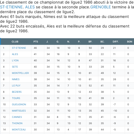
Le classement de ce championnat de ligue2 1986 abouti à la victoire de
ST-ETIENNE
.
ALES
se classe à la seconde place.
GRENOBLE
termine à la
dernière place du classement de ligue2.
Avec 61 buts marqués, Nimes est la meilleure attaque du classement
de ligue2 1986.
Avec 22 buts encaissés, Ales est la meilleure défense du classement
de ligue2 1986.
CLUB
PTS
J.
G.
N.
P.
BP.
BC.
DIFF.
BON
1
ST-ETIENNE
46
34
18
10
6
50
29
21
0
2
ALES
41
34
16
9
9
33
22
11
0
3
LYON
40
34
14
12
8
47
31
16
0
4
SETE
40
34
15
10
9
33
28
5
0
5
MONTPELLIER
39
34
15
9
10
61
49
12
0
6
NIMES
38
34
14
10
10
61
35
26
0
7
LE PUY
35
34
14
7
13
52
41
11
0
8
BEZIERS
35
34
13
9
12
43
38
5
0
9
TOURS
35
34
11
13
10
41
39
2
0
10
GUEUGNON
33
34
12
9
13
32
39
-7
0
11
MARTIGUES
32
34
11
10
13
35
45
-10
0
12
CANNES
31
34
8
15
11
35
41
-6
0
13
THONON
31
34
9
13
12
26
35
-9
0
14
MONTCEAU
30
34
13
4
17
39
44
-5
0