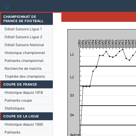
⌂
CHAMPIONNAT DE
FRANCE DE FOOTBALL
Détail Saisons Ligue 1
Détail Saisons Ligue 2
Détail Saisons National
Historique championnat
Palmarès championnat
Recherche de matchs
Trophée des champions
COUPE DE FRANCE
Historique depuis 1918
Palmarès coupe
Statistiques
COUPE DE LA LIGUE
Historique depuis 1995
Palmarès