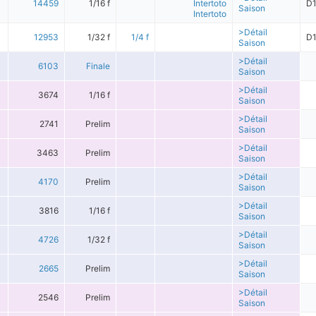
14459
1/16 f
Intertoto
D
Saison
Intertoto
>Détail
12953
1/32 f
1/4 f
D
Saison
>Détail
6103
Finale
Saison
>Détail
3674
1/16 f
Saison
>Détail
2741
Prelim
Saison
>Détail
3463
Prelim
Saison
>Détail
4170
Prelim
Saison
>Détail
3816
1/16 f
Saison
>Détail
4726
1/32 f
Saison
>Détail
2665
Prelim
Saison
>Détail
2546
Prelim
Saison