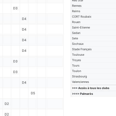
Red Star
Rennes
D3
Reims
CORT Roubaix
D4
Rouen
Saint-Etienne
D4
Sedan
Sete
D4
Sochaux
Stade Français
D4
Toulouse
Troyes
D3
Tours
Toulon
D3
Strasbourg
Valenciennes
D4
>>> Accès à tous les clubs
D5
>>>> Palmarès
D2
D2