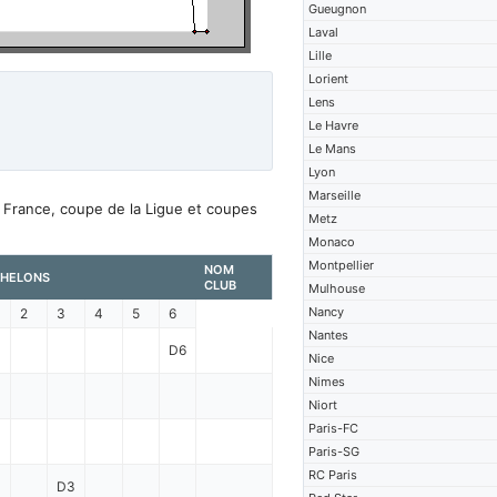
Gueugnon
Laval
Lille
Lorient
Lens
Le Havre
Le Mans
Lyon
Marseille
 France, coupe de la Ligue et coupes
Metz
Monaco
Montpellier
NOM
HELONS
CLUB
Mulhouse
Nancy
2
3
4
5
6
Nantes
D6
Nice
Nimes
Niort
Paris-FC
Paris-SG
RC Paris
D3