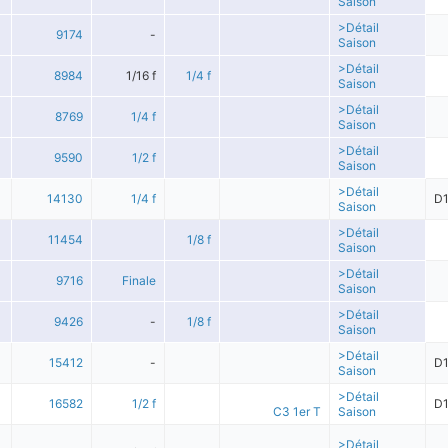
Saison
>Détail
9174
-
Saison
>Détail
8984
1/16 f
1/4 f
Saison
>Détail
8769
1/4 f
Saison
>Détail
9590
1/2 f
Saison
>Détail
14130
1/4 f
D
Saison
>Détail
11454
1/8 f
Saison
>Détail
9716
Finale
Saison
>Détail
9426
-
1/8 f
Saison
>Détail
15412
-
D
Saison
>Détail
16582
1/2 f
D
C3 1er T
Saison
>Détail