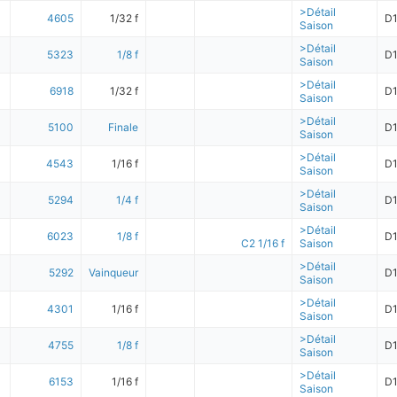
>Détail
4605
1/32 f
D
Saison
>Détail
5323
1/8 f
D
Saison
>Détail
6918
1/32 f
D
Saison
>Détail
5100
Finale
D
Saison
>Détail
4543
1/16 f
D
Saison
>Détail
5294
1/4 f
D
Saison
>Détail
6023
1/8 f
D
C2 1/16 f
Saison
>Détail
5292
Vainqueur
D
Saison
>Détail
4301
1/16 f
D
Saison
>Détail
4755
1/8 f
D
Saison
>Détail
6153
1/16 f
D
Saison