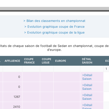
> Bilan des classements en championnat
> Evolution graphique coupe de France
> Evolution graphique coupe de la ligue
sultats de chaque saison de football de Sedan en championnat, coupe de
d'europe.
COUPE
COUPE
DÉTAIL
.
AFFLUENCE
EUROPE
EC
FRANCE
LIGUE
SAISON
1
>Détail
0
Saison
>Détail
0
Saison
>Détail
1267
Saison
>Détail
2410
Saison