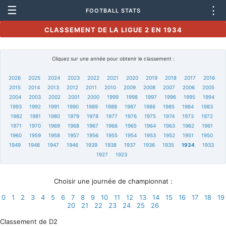
☰
⋮
FOOTBALL STATS
CLASSEMENT DE LA LIGUE 2 EN 1934
Cliquez sur une année pour obtenir le classement :
2026
2025
2024
2023
2022
2021
2020
2019
2018
2017
2016
2015
2014
2013
2012
2011
2010
2009
2008
2007
2006
2005
2004
2003
2002
2001
2000
1999
1998
1997
1996
1995
1994
1993
1992
1991
1990
1989
1988
1987
1986
1985
1984
1983
1982
1981
1980
1979
1978
1977
1976
1975
1974
1973
1972
1971
1970
1969
1968
1967
1966
1965
1964
1963
1962
1961
1960
1959
1958
1957
1956
1955
1954
1953
1952
1951
1950
1949
1948
1947
1946
1939
1938
1937
1936
1935
1934
1933
1927
1923
Choisir une journée de championnat :
0
1
2
3
4
5
6
7
8
9
10
11
12
13
14
15
16
17
18
19
20
21
22
23
24
25
26
Classement de D2