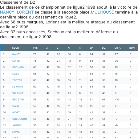
Classement de D2
Le classement de ce championnat de ligue2 1998 abouti à la victoire de
NANCY
.
LORIENT
se classe à la seconde place.
MULHOUSE
termine à la
dernière place du classement de ligue2.
Avec 68 buts marqués, Lorient est la meilleure attaque du classement
de ligue2 1998.
Avec 37 buts encaissés, Sochaux est la meilleure défense du
classement de ligue2 1998.
CLUB
PTS
J.
G.
N.
P.
BP.
BC.
DIFF.
BON
1
NANCY
76
42
20
16
6
64
37
27
0
2
LORIENT
75
42
21
12
9
68
38
30
0
3
SOCHAUX
66
42
18
12
12
56
37
19
0
4
LILLE
65
42
17
14
11
62
44
18
0
5
TROYES
63
42
16
15
11
48
38
10
0
6
LE MANS
62
42
16
14
12
54
46
8
0
7
VALENCE
58
42
12
22
8
51
45
6
0
8
RED STAR
57
42
15
12
15
51
61
-10
0
9
CAEN
56
42
15
11
16
61
55
6
0
10
NIORT
55
42
12
19
11
42
38
4
0
11
GUEUGNON
55
42
16
7
19
47
54
-7
0
12
AMIENS
55
42
14
13
15
40
49
-9
0
13
LAVAL
54
42
14
12
16
50
48
2
0