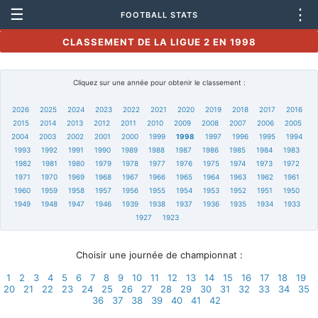
☰
⋮
FOOTBALL STATS
CLASSEMENT DE LA LIGUE 2 EN 1998
Cliquez sur une année pour obtenir le classement :
2026
2025
2024
2023
2022
2021
2020
2019
2018
2017
2016
2015
2014
2013
2012
2011
2010
2009
2008
2007
2006
2005
2004
2003
2002
2001
2000
1999
1998
1997
1996
1995
1994
1993
1992
1991
1990
1989
1988
1987
1986
1985
1984
1983
1982
1981
1980
1979
1978
1977
1976
1975
1974
1973
1972
1971
1970
1969
1968
1967
1966
1965
1964
1963
1962
1961
1960
1959
1958
1957
1956
1955
1954
1953
1952
1951
1950
1949
1948
1947
1946
1939
1938
1937
1936
1935
1934
1933
1927
1923
Choisir une journée de championnat :
1
2
3
4
5
6
7
8
9
10
11
12
13
14
15
16
17
18
19
20
21
22
23
24
25
26
27
28
29
30
31
32
33
34
35
36
37
38
39
40
41
42