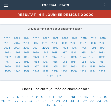
☰
⋮
FOOTBALL STATS
RÉSULTAT 14 E JOURNÉE DE LIGUE 2 2000
Cliquez sur une année pour choisir une saison :
2026
2025
2024
2023
2022
2021
2020
2019
2018
2017
2016
2015
2014
2013
2012
2011
2010
2009
2008
2007
2006
2005
2004
2003
2002
2001
2000
1999
1998
1997
1996
1995
1994
1993
1992
1991
1990
1989
1988
1987
1986
1985
1984
1983
1982
1981
1980
1979
1978
1977
1976
1975
1974
1973
1972
1971
1970
1969
1968
1967
1966
1965
1964
1963
1962
1961
1960
1959
1958
1957
1956
1955
1954
1953
1952
1951
1950
1949
1948
1947
1946
1939
1938
1937
1936
1935
1934
1933
1927
1923
Choisir une autre journée de championnat :
1
2
3
4
5
6
7
8
9
10
11
12
13
14
15
16
17
18
19
20
21
22
23
24
25
26
27
28
29
30
31
32
33
34
35
36
37
38