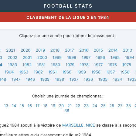
FOOTBALL STATS
CLASSEMENT DE LA LIGUE 2 EN 1984
Cliquez sur une année pour obtenir le classement :
2
2021
2020
2019
2018
2017
2016
2015
2014
2013
3
2002
2001
2000
1999
1998
1997
1996
1995
1994
4
1983
1982
1981
1980
1979
1978
1977
1976
1975
1964
1963
1962
1961
1960
1959
1958
1957
1956
948
1947
1946
1939
1938
1937
1936
1935
1934
193
Choisir une journée de championnat :
2
13
14
15
16
17
18
19
20
21
22
23
24
25
26
27
28
38
ue2 1984 abouti à la victoire de
MARSEILLE
.
NICE
se classe à la second
.
 meilleure attaque du classement de ligue2 1984.