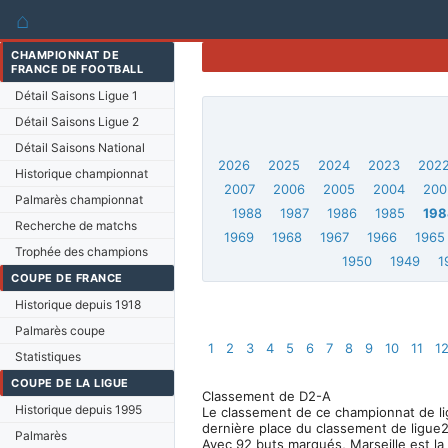
⌂
CHAMPIONNAT DE
FRANCE DE FOOTBALL
Détail Saisons Ligue 1
Détail Saisons Ligue 2
Détail Saisons National
2026
2025
2024
2023
202
Historique championnat
2007
2006
2005
2004
200
Palmarès championnat
1988
1987
1986
1985
198
Recherche de matchs
1969
1968
1967
1966
1965
Trophée des champions
1950
1949
1
COUPE DE FRANCE
Historique depuis 1918
Palmarès coupe
1
2
3
4
5
6
7
8
9
10
11
1
Statistiques
COUPE DE LA LIGUE
Classement de D2-A
Historique depuis 1995
Le classement de ce championnat de lig
dernière place du classement de ligue2
Palmarès
Avec 92 buts marqués, Marseille est la