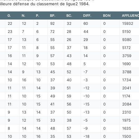
illeure défense du classement de ligue2 1984.
G.
N.
P.
BP.
BC.
DIFF.
BON
AFFLUEN
22
12
2
92
32
60
0
15932
23
7
6
72
28
44
0
5150
17
13
6
55
26
29
0
9380
17
11
8
55
37
18
0
5172
16
11
9
57
43
14
0
3759
14
12
10
53
48
5
0
1690
14
9
13
45
52
-7
0
3788
10
16
10
37
40
-3
0
1734
11
11
14
39
51
-12
0
2041
11
10
15
49
59
-10
0
1174
11
10
15
41
56
-15
0
2084
9
13
14
37
50
-13
0
2310
9
12
15
33
38
-5
0
1975
8
14
14
48
57
-9
0
1635
10
10
16
35
53
-18
0
1500