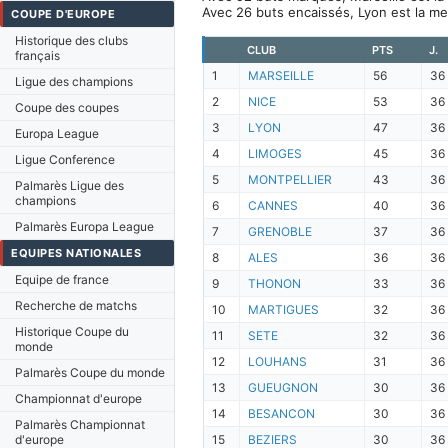
Avec 26 buts encaissés, Lyon est la me
COUPE D'EUROPE
Historique des clubs
CLUB
PTS
J.
français
1
MARSEILLE
56
36
Ligue des champions
2
NICE
53
36
Coupe des coupes
3
LYON
47
36
Europa League
4
LIMOGES
45
36
Ligue Conference
5
MONTPELLIER
43
36
Palmarès Ligue des
champions
6
CANNES
40
36
Palmarès Europa League
7
GRENOBLE
37
36
EQUIPES NATIONALES
8
ALES
36
36
Equipe de france
9
THONON
33
36
Recherche de matchs
10
MARTIGUES
32
36
Historique Coupe du
11
SETE
32
36
monde
12
LOUHANS
31
36
Palmarès Coupe du monde
13
GUEUGNON
30
36
Championnat d'europe
14
BESANCON
30
36
Palmarès Championnat
d'europe
15
BEZIERS
30
36