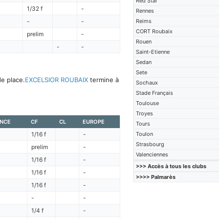
Red Star
1/32 f
-
Rennes
-
-
Reims
CORT Roubaix
prelim
-
Rouen
-
-
Saint-Etienne
Sedan
Sete
e place.
EXCELSIOR ROUBAIX
termine à
Sochaux
Stade Français
Toulouse
Troyes
ENCE
CF
CL
EUROPE
Tours
1/16 f
-
Toulon
Strasbourg
prelim
-
Valenciennes
1/16 f
-
>>> Accès à tous les clubs
1/16 f
-
>>>> Palmarès
1/16 f
-
-
-
1/4 f
-