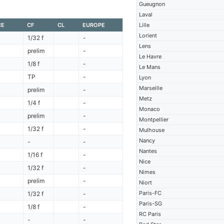
Gueugnon
Laval
CE
CF
CL
EUROPE
Lille
Lorient
1/32 f
-
Lens
prelim
-
Le Havre
1/8 f
-
Le Mans
TP
-
Lyon
Marseille
prelim
-
Metz
1/4 f
-
Monaco
prelim
-
Montpellier
1/32 f
-
Mulhouse
Nancy
-
-
Nantes
1/16 f
-
Nice
1/32 f
-
Nimes
prelim
-
Niort
Paris-FC
1/32 f
-
Paris-SG
1/8 f
-
RC Paris
-
-