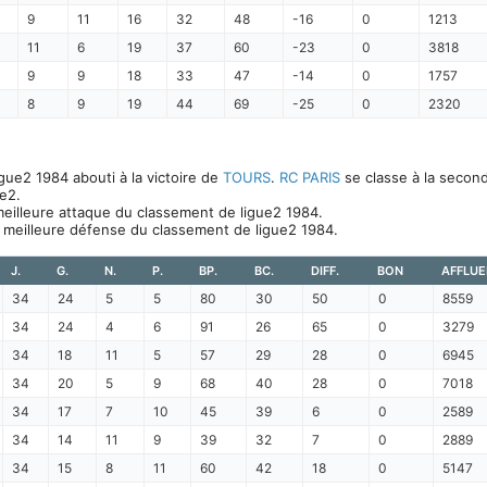
9
11
16
32
48
-16
0
1213
11
6
19
37
60
-23
0
3818
9
9
18
33
47
-14
0
1757
8
9
19
44
69
-25
0
2320
ue2 1984 abouti à la victoire de
TOURS
.
RC PARIS
se classe à la second
e2.
meilleure attaque du classement de ligue2 1984.
a meilleure défense du classement de ligue2 1984.
J.
G.
N.
P.
BP.
BC.
DIFF.
BON
AFFLU
34
24
5
5
80
30
50
0
8559
34
24
4
6
91
26
65
0
3279
34
18
11
5
57
29
28
0
6945
34
20
5
9
68
40
28
0
7018
34
17
7
10
45
39
6
0
2589
34
14
11
9
39
32
7
0
2889
34
15
8
11
60
42
18
0
5147