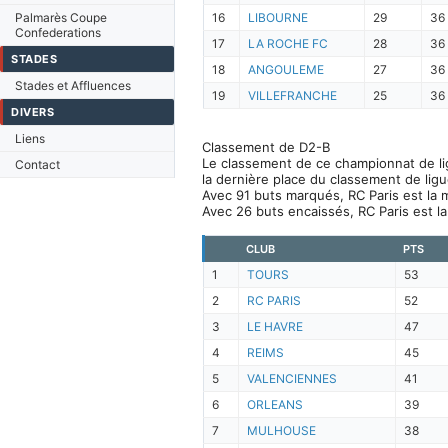
Palmarès Coupe
16
LIBOURNE
29
36
Confederations
17
LA ROCHE FC
28
36
STADES
18
ANGOULEME
27
36
Stades et Affluences
19
VILLEFRANCHE
25
36
DIVERS
Liens
Classement de D2-B
Le classement de ce championnat de lig
Contact
la dernière place du classement de ligu
Avec 91 buts marqués, RC Paris est la 
Avec 26 buts encaissés, RC Paris est l
CLUB
PTS
1
TOURS
53
2
RC PARIS
52
3
LE HAVRE
47
4
REIMS
45
5
VALENCIENNES
41
6
ORLEANS
39
7
MULHOUSE
38