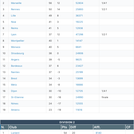
2
Marseille
56
12
52804
1/4 f
3
Rennes
50
14
25893
1/2 f
4
Lille
49
8
36371
5
Nice
41
3
19225
6
Reims
41
5
12938
7
Lyon
37
12
47298
1/2 f
8
Montpellier
40
1
14147
9
Monaco
40
5
6641
10
Strasbourg
38
0
24906
11
Angers
39
-5
9825
12
Bordeaux
37
6
23427
13
Nantes
37
-3
25199
14
Brest
34
-3
13699
15
Metz
34
-8
16666
16
Dijon
30
-10
12705
1/4 f
17
St-Etienne
30
-16
24990
finale
18
Nimes
24
-17
12555
19
Amiens
23
-19
11616
DIVISION 2
N.
Club
Pts
Diff
Affl.
CF
1
Lorient
54
20
8140