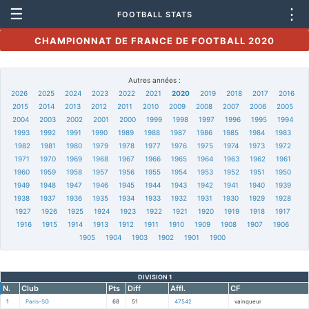
☰
⋮
FOOTBALL STATS
CHAMPIONNAT DE FRANCE DE FOOTBALL 2020
Autres années :
2026
2025
2024
2023
2022
2021
2020
2019
2018
2017
2016
2015
2014
2013
2012
2011
2010
2009
2008
2007
2006
2005
2004
2003
2002
2001
2000
1999
1998
1997
1996
1995
1994
1993
1992
1991
1990
1989
1988
1987
1986
1985
1984
1983
1982
1981
1980
1979
1978
1977
1976
1975
1974
1973
1972
1971
1970
1969
1968
1967
1966
1965
1964
1963
1962
1961
1960
1959
1958
1957
1956
1955
1954
1953
1952
1951
1950
1949
1948
1947
1946
1945
1944
1943
1942
1941
1940
1939
1938
1937
1936
1935
1934
1933
1932
1931
1930
1929
1928
1927
1926
1925
1924
1923
1922
1921
1920
1919
1918
1917
1916
1915
1914
1913
1912
1911
1910
1909
1908
1907
1906
1905
1904
1903
1902
1901
1900
DIVISION 1
N.
Club
Pts
Diff
Affl.
CF
1
Paris-SG
68
51
47542
vainqueur