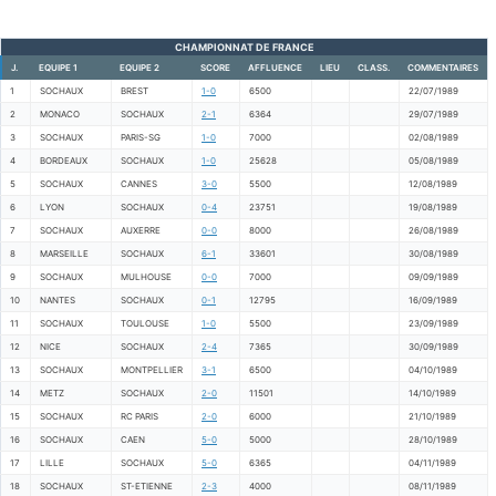
CHAMPIONNAT DE FRANCE
J.
EQUIPE 1
EQUIPE 2
SCORE
AFFLUENCE
LIEU
CLASS.
COMMENTAIRES
1
SOCHAUX
BREST
1-0
6500
22/07/1989
2
MONACO
SOCHAUX
2-1
6364
29/07/1989
3
SOCHAUX
PARIS-SG
1-0
7000
02/08/1989
4
BORDEAUX
SOCHAUX
1-0
25628
05/08/1989
5
SOCHAUX
CANNES
3-0
5500
12/08/1989
6
LYON
SOCHAUX
0-4
23751
19/08/1989
7
SOCHAUX
AUXERRE
0-0
8000
26/08/1989
8
MARSEILLE
SOCHAUX
6-1
33601
30/08/1989
9
SOCHAUX
MULHOUSE
0-0
7000
09/09/1989
10
NANTES
SOCHAUX
0-1
12795
16/09/1989
11
SOCHAUX
TOULOUSE
1-0
5500
23/09/1989
12
NICE
SOCHAUX
2-4
7365
30/09/1989
13
SOCHAUX
MONTPELLIER
3-1
6500
04/10/1989
14
METZ
SOCHAUX
2-0
11501
14/10/1989
15
SOCHAUX
RC PARIS
2-0
6000
21/10/1989
16
SOCHAUX
CAEN
5-0
5000
28/10/1989
17
LILLE
SOCHAUX
5-0
6365
04/11/1989
18
SOCHAUX
ST-ETIENNE
2-3
4000
08/11/1989