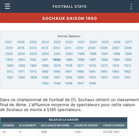
☰
⋮
FOOTBALL STATS
SOCHAUX SAISON 1990
Autres Saisons :
2027
2026
2025
2024
2023
2022
2021
2020
2019
2018
2017
2016
2015
2014
2013
2012
2011
2010
2009
2008
2007
2006
2005
2004
2003
2002
2001
2000
1999
1998
1997
1996
1995
1994
1993
1992
1991
1990
1989
1988
1987
1986
1985
1984
1983
1982
1981
1980
1979
1978
1977
1976
1975
1974
1973
1972
1971
1970
1969
1968
1967
1966
1965
1964
1963
1962
1961
1960
1959
1958
1957
1956
1955
1954
1953
1952
1951
1950
1949
1948
1947
1946
Dans ce championnat de football de D1, Sochaux obtient un classement
final de 4ème. L'affluence moyenne de spectateurs pour cette saison
de Sochaux se monte à 5185 spectateurs.
BILAN DE LA SAISON
DIVISION
CLASSEMENT
AFFLUENCE MOYENNE
COUPE DE FRANCE
COUPE D'EUROPE
D1
4
5185
1/32 f
C3 C32 1/16 f