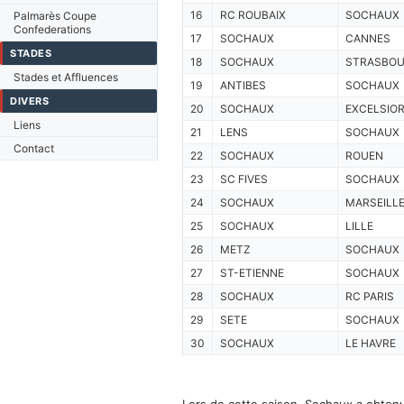
16
RC ROUBAIX
SOCHAUX
Palmarès Coupe
Confederations
17
SOCHAUX
CANNES
STADES
18
SOCHAUX
STRASBO
Stades et Affluences
19
ANTIBES
SOCHAUX
DIVERS
20
SOCHAUX
EXCELSIOR
Liens
21
LENS
SOCHAUX
Contact
22
SOCHAUX
ROUEN
23
SC FIVES
SOCHAUX
24
SOCHAUX
MARSEILL
25
SOCHAUX
LILLE
26
METZ
SOCHAUX
27
ST-ETIENNE
SOCHAUX
28
SOCHAUX
RC PARIS
29
SETE
SOCHAUX
30
SOCHAUX
LE HAVRE