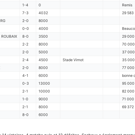
1-4
0
Remis
7-3
4032
29 583 
URG
2-0
8000
0-0
4000
Beaucou
 ROUBAIX
8-0
3500
29 000
2-2
8000
70 000
2-0
5000
37 000 
2-4
4500
Stade Virnot
35 000
E
2-0
8000
77 000
4-1
6000
bonne 
0-3
13000
95 000
2-1
10000
82 000
1-0
9000
71 000 
2-1
8000
69 372 
8-0
6000