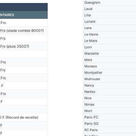
Gueugnon
Laval
NTAIRES
Lille
Lorient
Frs
Lens
Frs (stade comble 8000?)
Le Havre
Frs
Le Mans
Frs (pluie 3500?)
Lyon
Marseille
Metz
Frs
Monaco
Frs
Montpellier
Frs
Mulhouse
Nancy
 F
Nantes
Frs
Nice
 F
Nimes
Niort
 F (Record de recette)
Paris-FC
Paris-SG
 F
RC Paris
 F