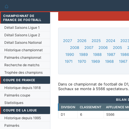
⌂
CHAMPIONNAT DE
FRANCE DE FOOTBALL
Détail Saisons Ligue 1
Détail Saisons Ligue 2
2027
2026
2025
2024
202
Détail Saisons National
2008
2007
2006
2005
Historique championnat
1990
1989
1988
1987
198
Palmarès championnat
1971
1970
1969
1968
1967
Recherche de matchs
Trophée des champions
COUPE DE FRANCE
Dans ce championnat de football de D1
Historique depuis 1918
Sochaux se monte à 5566 spectateurs.
Palmarès coupe
BILAN 
Statistiques
DIVISION
CLASSEMENT
AFFLUENCE M
COUPE DE LA LIGUE
D1
6
5566
Historique depuis 1995
Palmarès