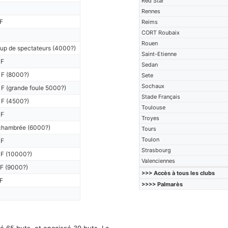
Red Star
Rennes
F
Reims
CORT Roubaix
Rouen
p de spectateurs (4000?)
Saint-Etienne
 F
Sedan
 F (8000?)
Sete
Sochaux
F (grande foule 5000?)
Stade Français
 F (4500?)
Toulouse
 F
Troyes
chambrée (6000?)
Tours
Toulon
 F
Strasbourg
 F (10000?)
Valenciennes
F (9000?)
>>> Accès à tous les clubs
F
>>>> Palmarès