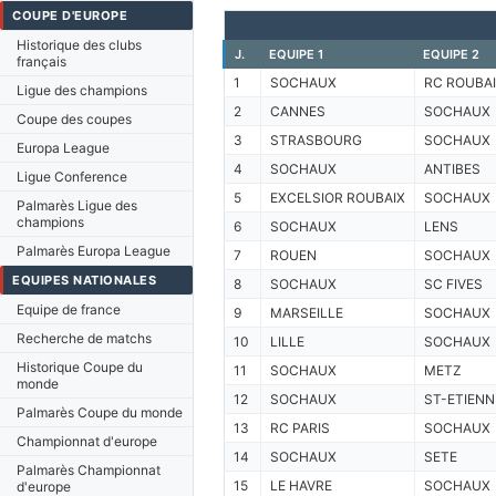
COUPE D'EUROPE
Historique des clubs
J.
EQUIPE 1
EQUIPE 2
français
1
SOCHAUX
RC ROUBA
Ligue des champions
2
CANNES
SOCHAUX
Coupe des coupes
3
STRASBOURG
SOCHAUX
Europa League
4
SOCHAUX
ANTIBES
Ligue Conference
5
EXCELSIOR ROUBAIX
SOCHAUX
Palmarès Ligue des
champions
6
SOCHAUX
LENS
Palmarès Europa League
7
ROUEN
SOCHAUX
EQUIPES NATIONALES
8
SOCHAUX
SC FIVES
Equipe de france
9
MARSEILLE
SOCHAUX
Recherche de matchs
10
LILLE
SOCHAUX
Historique Coupe du
11
SOCHAUX
METZ
monde
12
SOCHAUX
ST-ETIENN
Palmarès Coupe du monde
13
RC PARIS
SOCHAUX
Championnat d'europe
14
SOCHAUX
SETE
Palmarès Championnat
15
LE HAVRE
SOCHAUX
d'europe