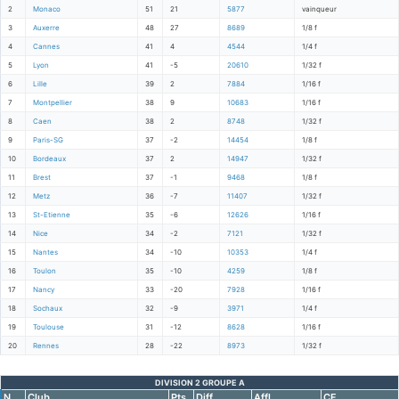
2
Monaco
51
21
5877
vainqueur
3
Auxerre
48
27
8689
1/8 f
4
Cannes
41
4
4544
1/4 f
5
Lyon
41
-5
20610
1/32 f
6
Lille
39
2
7884
1/16 f
7
Montpellier
38
9
10683
1/16 f
8
Caen
38
2
8748
1/32 f
9
Paris-SG
37
-2
14454
1/8 f
10
Bordeaux
37
2
14947
1/32 f
11
Brest
37
-1
9468
1/8 f
12
Metz
36
-7
11407
1/32 f
13
St-Etienne
35
-6
12626
1/16 f
14
Nice
34
-2
7121
1/32 f
15
Nantes
34
-10
10353
1/4 f
16
Toulon
35
-10
4259
1/8 f
17
Nancy
33
-20
7928
1/16 f
18
Sochaux
32
-9
3971
1/4 f
19
Toulouse
31
-12
8628
1/16 f
20
Rennes
28
-22
8973
1/32 f
DIVISION 2 GROUPE A
N.
Club
Pts
Diff
Affl.
CF