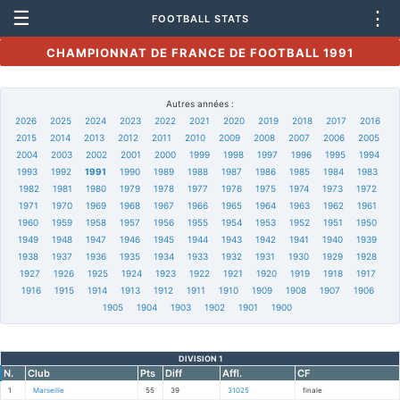
☰
⋮
FOOTBALL STATS
CHAMPIONNAT DE FRANCE DE FOOTBALL 1991
Autres années :
2026
2025
2024
2023
2022
2021
2020
2019
2018
2017
2016
2015
2014
2013
2012
2011
2010
2009
2008
2007
2006
2005
2004
2003
2002
2001
2000
1999
1998
1997
1996
1995
1994
1993
1992
1991
1990
1989
1988
1987
1986
1985
1984
1983
1982
1981
1980
1979
1978
1977
1976
1975
1974
1973
1972
1971
1970
1969
1968
1967
1966
1965
1964
1963
1962
1961
1960
1959
1958
1957
1956
1955
1954
1953
1952
1951
1950
1949
1948
1947
1946
1945
1944
1943
1942
1941
1940
1939
1938
1937
1936
1935
1934
1933
1932
1931
1930
1929
1928
1927
1926
1925
1924
1923
1922
1921
1920
1919
1918
1917
1916
1915
1914
1913
1912
1911
1910
1909
1908
1907
1906
1905
1904
1903
1902
1901
1900
DIVISION 1
N.
Club
Pts
Diff
Affl.
CF
1
Marseille
55
39
31025
finale