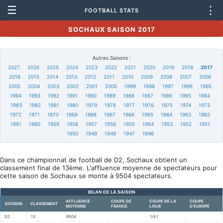
☰
⋮
FOOTBALL STATS
SOCHAUX SAISON 2017
Autres Saisons :
2027
2026
2025
2024
2023
2022
2021
2020
2019
2018
2017
2016
2015
2014
2013
2012
2011
2010
2009
2008
2007
2006
2005
2004
2003
2002
2001
2000
1999
1998
1997
1996
1995
1994
1993
1992
1991
1990
1989
1988
1987
1986
1985
1984
1983
1982
1981
1980
1979
1978
1977
1976
1975
1974
1973
1972
1971
1970
1969
1968
1967
1966
1965
1964
1963
1962
1961
1960
1959
1958
1957
1956
1955
1954
1953
1952
1951
1950
1949
1948
1947
1946
Dans ce championnat de football de D2, Sochaux obtient un
classement final de 13ème. L'affluence moyenne de spectateurs pour
cette saison de Sochaux se monte à 9504 spectateurs.
BILAN DE LA SAISON
AFFLUENCE
COUPE DE
COUPE DE LA
COUPE
DIVISION
CLASSEMENT
MOYENNE
FRANCE
LIGUE
D'EUROPE
D2
13
9504
1/4 f