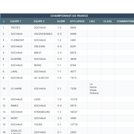
CHAMPIONNAT DE FRANCE
J.
EQUIPE 1
EQUIPE 2
SCORE
AFFLUENCE
LIEU
CLASS.
COMMENTAIR
1
TROYES
SOCHAUX
1-3
6665
2
SOCHAUX
VALENCIENNES
0-0
9499
3
CLERMONT
SOCHAUX
1-2
2481
4
SOCHAUX
ORLEANS
0-0
8291
5
SOCHAUX
BREST
2-2
8976
6
AUXERRE
SOCHAUX
0-0
4809
7
SOCHAUX
REIMS
1-1
8194
8
LAVAL
SOCHAUX
1-1
4077
9
SOCHAUX
AC-AJACCIO
1-0
7473
Le
Havre
10
LE HAVRE
SOCHAUX
2-1
7339
Stade
Océane
11
SOCHAUX
LENS
1-0
10179
12
NIMES
SOCHAUX
0-0
5974
13
SOCHAUX
STRASBOURG
1-2
16037
14
NIORT
SOCHAUX
2-0
3485
15
SOCHAUX
TOURS
2-1
13776
GAZELEC
16
SOCHAUX
0-1
2950
AJACCIO