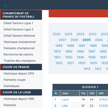
⌂
CHAMPIONNAT DE
FRANCE DE FOOTBALL
Détail Saisons Ligue 1
Détail Saisons Ligue 2
2026
2025
2024
2023
202
Détail Saisons National
2007
2006
2005
2004
Historique championnat
1989
1988
1987
1986
198
Palmarès championnat
1970
1969
1968
1967
1966
Recherche de matchs
1951
1950
1949
1948
1947
Trophée des champions
1932
1931
1930
1929
192
COUPE DE FRANCE
1913
1912
1
Historique depuis 1918
Palmarès coupe
Statistiques
DIVISION 1
COUPE DE LA LIGUE
N.
Club
Pts
Diff
Affl.
Historique depuis 1995
1
Lyon
79
34
37522
Palmarès
2
Lille
67
23
13329