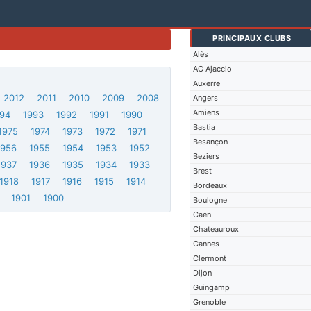
PRINCIPAUX CLUBS
Alès
AC Ajaccio
Auxerre
2012
2011
2010
2009
2008
Angers
Amiens
94
1993
1992
1991
1990
Bastia
1975
1974
1973
1972
1971
Besançon
1956
1955
1954
1953
1952
Beziers
1937
1936
1935
1934
1933
Brest
1918
1917
1916
1915
1914
Bordeaux
1901
1900
Boulogne
Caen
Chateauroux
Cannes
Clermont
Dijon
Guingamp
Grenoble