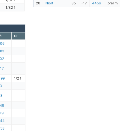
20
Niort
35
-17
4456
prelim
1/32 f
l.
CF
806
283
02
17
099
1/2 f
3
08
49
19
444
058