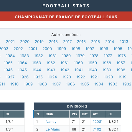
FOOTBALL STATS
CHAMPIONNAT DE FRANCE DE FOOTBALL 2005
Autres années :
2
2021
2020
2019
2018
2017
2016
2015
2014
2013
2003
2002
2001
2000
1999
1998
1997
1996
1995
19
5
1984
1983
1982
1981
1980
1979
1978
1977
1976
1965
1964
1963
1962
1961
1960
1959
1958
1957
1946
1945
1944
1943
1942
1941
1940
1939
1938
8
1927
1926
1925
1924
1923
1922
1921
1920
1919
911
1910
1909
1908
1907
1906
1905
1904
1903
1902
DIVISION 2
CF
N.
Club
Pts
Diff
Affl.
CF
1/8 f
1
Nancy
71
21
12081
1/32 f
1/8 f
2
Le Mans
68
21
7492
1/32 f