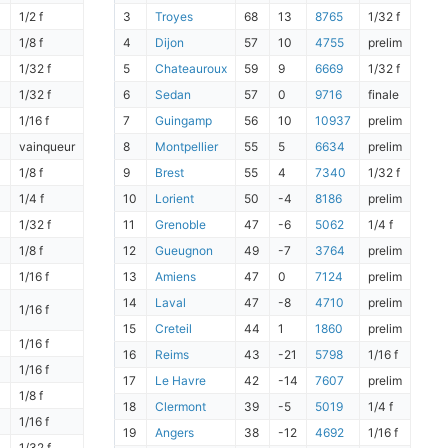
1/2 f
3
Troyes
68
13
8765
1/32 f
1/8 f
4
Dijon
57
10
4755
prelim
1/32 f
5
Chateauroux
59
9
6669
1/32 f
1/32 f
6
Sedan
57
0
9716
finale
1/16 f
7
Guingamp
56
10
10937
prelim
vainqueur
8
Montpellier
55
5
6634
prelim
1/8 f
9
Brest
55
4
7340
1/32 f
1/4 f
10
Lorient
50
-4
8186
prelim
1/32 f
11
Grenoble
47
-6
5062
1/4 f
1/8 f
12
Gueugnon
49
-7
3764
prelim
1/16 f
13
Amiens
47
0
7124
prelim
14
Laval
47
-8
4710
prelim
1/16 f
15
Creteil
44
1
1860
prelim
1/16 f
16
Reims
43
-21
5798
1/16 f
1/16 f
17
Le Havre
42
-14
7607
prelim
1/8 f
18
Clermont
39
-5
5019
1/4 f
1/16 f
19
Angers
38
-12
4692
1/16 f
1/32 f