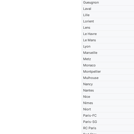
Gueugnon
Laval
Lille
Lorient
Lens
Le Havre
Le Mans
Lyon
Marseille
Metz
Monaco
Montpellier
Mulhouse
Nancy
Nantes
Nice
Nimes
Niort
Paris-FC
Paris-SG
RC Paris