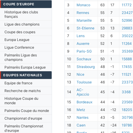
COUPE D'EUROPE
3
Monaco
63
17
11772
Historique des clubs
4
Rennes
55
7
23427
français
5
Marseille
55
5
52996
Ligue des champions
6
St-Etienne
53
13
29883
Coupe des coupes
7
Lens
52
6
35022
Europa League
8
Auxerre
52
1
11264
Ligue Conference
9
Paris-SG
51
-1
35369
Palmarès Ligue des
10
Sochaux
50
1
15688
champions
11
Strasbourg
48
-1
17455
Palmarès Europa League
12
Nice
46
-7
11521
EQUIPES NATIONALES
13
Toulouse
46
-7
23373
Equipe de france
AC-
Recherche de matchs
14
45
-4
3368
Ajaccio
Historique Coupe du
15
Bordeaux
44
-4
23569
monde
16
Metz
44
-12
18205
Palmarès Coupe du monde
17
Nantes
43
-5
30796
Championnat d'europe
18
Caen
42
-24
19786
Palmarès Championnat
d'europe
19
Bastia
41
-16
5221