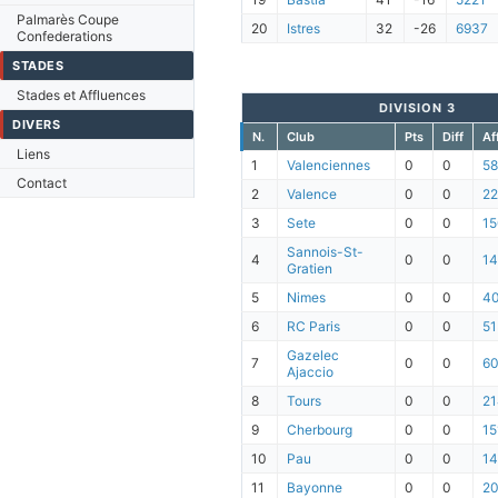
Palmarès Coupe
20
Istres
32
-26
6937
Confederations
STADES
Stades et Affluences
DIVISION 3
DIVERS
N.
Club
Pts
Diff
Aff
Liens
1
Valenciennes
0
0
5
Contact
2
Valence
0
0
2
3
Sete
0
0
15
Sannois-St-
4
0
0
14
Gratien
5
Nimes
0
0
4
6
RC Paris
0
0
51
Gazelec
7
0
0
6
Ajaccio
8
Tours
0
0
21
9
Cherbourg
0
0
15
10
Pau
0
0
1
11
Bayonne
0
0
2