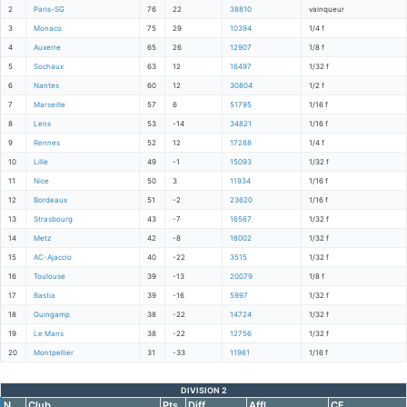
2
Paris-SG
76
22
38810
vainqueur
3
Monaco
75
29
10394
1/4 f
4
Auxerre
65
26
12907
1/8 f
5
Sochaux
63
12
16497
1/32 f
6
Nantes
60
12
30804
1/2 f
7
Marseille
57
6
51795
1/16 f
8
Lens
53
-14
34821
1/16 f
9
Rennes
52
12
17288
1/4 f
10
Lille
49
-1
15093
1/32 f
11
Nice
50
3
11934
1/16 f
12
Bordeaux
51
-2
23620
1/16 f
13
Strasbourg
43
-7
16567
1/32 f
14
Metz
42
-8
18002
1/32 f
15
AC-Ajaccio
40
-22
3515
1/32 f
16
Toulouse
39
-13
20079
1/8 f
17
Bastia
39
-16
5997
1/32 f
18
Guingamp
38
-22
14724
1/32 f
19
Le Mans
38
-22
12756
1/32 f
20
Montpellier
31
-33
11961
1/16 f
DIVISION 2
N.
Club
Pts
Diff
Affl.
CF