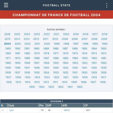
☰
⋮
FOOTBALL STATS
CHAMPIONNAT DE FRANCE DE FOOTBALL 2004
Autres années :
2026
2025
2024
2023
2022
2021
2020
2019
2018
2017
2016
2015
2014
2013
2012
2011
2010
2009
2008
2007
2006
2005
2004
2003
2002
2001
2000
1999
1998
1997
1996
1995
1994
1993
1992
1991
1990
1989
1988
1987
1986
1985
1984
1983
1982
1981
1980
1979
1978
1977
1976
1975
1974
1973
1972
1971
1970
1969
1968
1967
1966
1965
1964
1963
1962
1961
1960
1959
1958
1957
1956
1955
1954
1953
1952
1951
1950
1949
1948
1947
1946
1945
1944
1943
1942
1941
1940
1939
1938
1937
1936
1935
1934
1933
1932
1931
1930
1929
1928
1927
1926
1925
1924
1923
1922
1921
1920
1919
1918
1917
1916
1915
1914
1913
1912
1911
1910
1909
1908
1907
1906
1905
1904
1903
1902
1901
1900
DIVISION 1
N.
Club
Pts
Diff
Affl.
CF
1
Lyon
79
38
36012
1/8 f