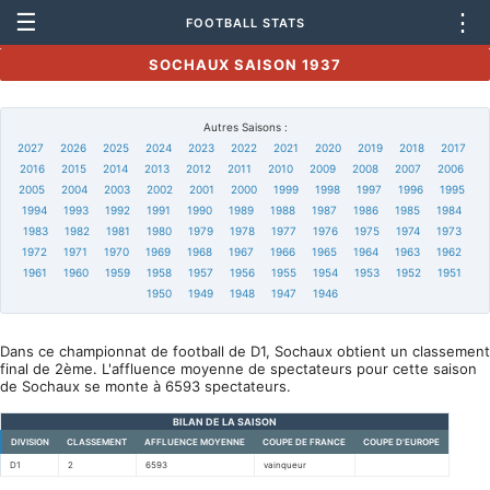
☰
⋮
FOOTBALL STATS
SOCHAUX SAISON 1937
Autres Saisons :
2027
2026
2025
2024
2023
2022
2021
2020
2019
2018
2017
2016
2015
2014
2013
2012
2011
2010
2009
2008
2007
2006
2005
2004
2003
2002
2001
2000
1999
1998
1997
1996
1995
1994
1993
1992
1991
1990
1989
1988
1987
1986
1985
1984
1983
1982
1981
1980
1979
1978
1977
1976
1975
1974
1973
1972
1971
1970
1969
1968
1967
1966
1965
1964
1963
1962
1961
1960
1959
1958
1957
1956
1955
1954
1953
1952
1951
1950
1949
1948
1947
1946
Dans ce championnat de football de D1, Sochaux obtient un classement
final de 2ème. L'affluence moyenne de spectateurs pour cette saison
de Sochaux se monte à 6593 spectateurs.
BILAN DE LA SAISON
DIVISION
CLASSEMENT
AFFLUENCE MOYENNE
COUPE DE FRANCE
COUPE D'EUROPE
D1
2
6593
vainqueur