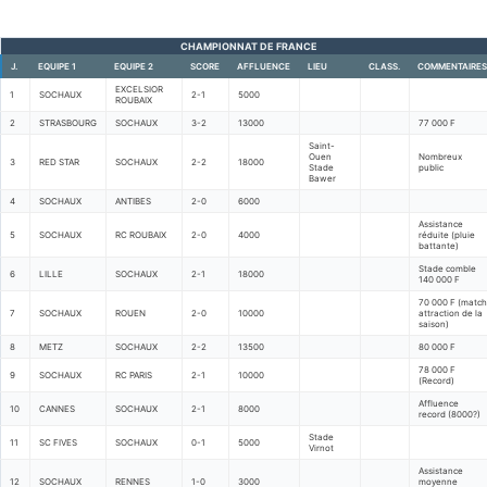
CHAMPIONNAT DE FRANCE
J.
EQUIPE 1
EQUIPE 2
SCORE
AFFLUENCE
LIEU
CLASS.
COMMENTAIRES
EXCELSIOR
1
SOCHAUX
2-1
5000
ROUBAIX
2
STRASBOURG
SOCHAUX
3-2
13000
77 000 F
Saint-
Ouen
Nombreux
3
RED STAR
SOCHAUX
2-2
18000
Stade
public
Bawer
4
SOCHAUX
ANTIBES
2-0
6000
Assistance
5
SOCHAUX
RC ROUBAIX
2-0
4000
réduite (pluie
battante)
Stade comble
6
LILLE
SOCHAUX
2-1
18000
140 000 F
70 000 F (match
7
SOCHAUX
ROUEN
2-0
10000
attraction de la
saison)
8
METZ
SOCHAUX
2-2
13500
80 000 F
78 000 F
9
SOCHAUX
RC PARIS
2-1
10000
(Record)
Affluence
10
CANNES
SOCHAUX
2-1
8000
record (8000?)
Stade
11
SC FIVES
SOCHAUX
0-1
5000
Virnot
Assistance
12
SOCHAUX
RENNES
1-0
3000
moyenne