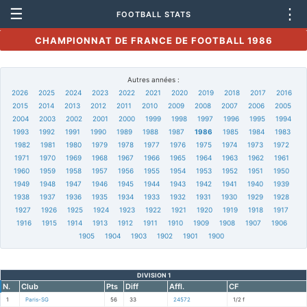
☰
⋮
FOOTBALL STATS
CHAMPIONNAT DE FRANCE DE FOOTBALL 1986
Autres années :
2026
2025
2024
2023
2022
2021
2020
2019
2018
2017
2016
2015
2014
2013
2012
2011
2010
2009
2008
2007
2006
2005
2004
2003
2002
2001
2000
1999
1998
1997
1996
1995
1994
1993
1992
1991
1990
1989
1988
1987
1986
1985
1984
1983
1982
1981
1980
1979
1978
1977
1976
1975
1974
1973
1972
1971
1970
1969
1968
1967
1966
1965
1964
1963
1962
1961
1960
1959
1958
1957
1956
1955
1954
1953
1952
1951
1950
1949
1948
1947
1946
1945
1944
1943
1942
1941
1940
1939
1938
1937
1936
1935
1934
1933
1932
1931
1930
1929
1928
1927
1926
1925
1924
1923
1922
1921
1920
1919
1918
1917
1916
1915
1914
1913
1912
1911
1910
1909
1908
1907
1906
1905
1904
1903
1902
1901
1900
DIVISION 1
N.
Club
Pts
Diff
Affl.
CF
1
Paris-SG
56
33
24572
1/2 f