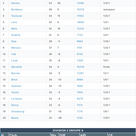
2
Nantes
53
26
14166
1/32 f
3
Bordeaux
49
9
16378
vainqueur
4
Toulouse
43
15
11942
1/32 f
5
Lens
43
8
14095
1/4 f
6
Metz
42
19
12232
1/32 f
7
Auxerre
41
6
7124
1/4 f
8
Nice
39
-5
9963
1/16 f
9
Monaco
37
7
5161
1/32 f
10
Lille
36
-9
8159
1/16 f
11
Laval
35
-8
7308
1/8 f
12
Marseille
34
4
16378
finale
13
Rennes
34
-5
11267
1/2 f
14
Brest
34
-10
6984
1/8 f
15
Sochaux
34
-10
3845
1/16 f
16
Toulon
33
-3
7955
1/32 f
17
Le Havre
33
-4
9379
1/16 f
18
Nancy
33
-6
7515
1/32 f
19
Strasbourg
31
-18
7176
1/8 f
20
Bastia
20
-49
1530
1/16 f
DIVISION 2 GROUPE A
N.
Club
Pts
Diff
Affl.
CF