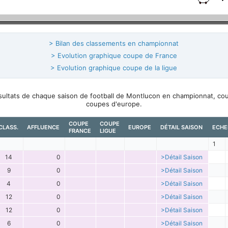
> Bilan des classements en championnat
> Evolution graphique coupe de France
> Evolution graphique coupe de la ligue
ésultats de chaque saison de football de Montlucon en championnat, co
coupes d'europe.
COUPE
COUPE
CLASS.
AFFLUENCE
EUROPE
DÉTAIL SAISON
ECHE
FRANCE
LIGUE
1
14
0
>Détail Saison
9
0
>Détail Saison
4
0
>Détail Saison
12
0
>Détail Saison
12
0
>Détail Saison
6
0
>Détail Saison