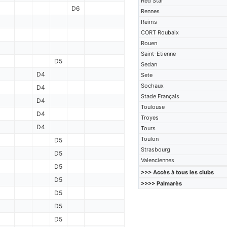
Red Star
D6
Rennes
Reims
CORT Roubaix
Rouen
Saint-Etienne
D5
Sedan
D4
Sete
Sochaux
D4
Stade Français
D4
Toulouse
D4
Troyes
D4
Tours
Toulon
D5
Strasbourg
D5
Valenciennes
D5
>>> Accès à tous les clubs
D5
>>>> Palmarès
D5
D5
D5