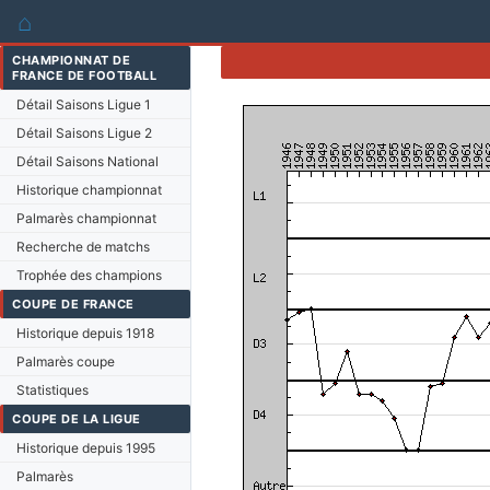
⌂
CHAMPIONNAT DE
FRANCE DE FOOTBALL
Détail Saisons Ligue 1
Détail Saisons Ligue 2
Détail Saisons National
Historique championnat
Palmarès championnat
Recherche de matchs
Trophée des champions
COUPE DE FRANCE
Historique depuis 1918
Palmarès coupe
Statistiques
COUPE DE LA LIGUE
Historique depuis 1995
Palmarès