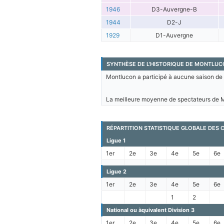
1946
D3-Auvergne-B
1944
D2-J
1929
D1-Auvergne
SYNTHÈSE DE L'HISTORIQUE DE MONTLUC
Montlucon a participé à aucune saison de L
La meilleure moyenne de spectateurs de Mo
RÉPARTITION STATISTIQUE GLOBALE DE
Ligue 1
1er
2e
3e
4e
5e
6e
Ligue 2
1er
2e
3e
4e
5e
6e
1
2
National ou àquivalent Division 3
1er
2e
3e
4e
5e
6e