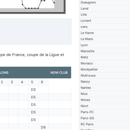
Gueugnon
Laval
Lille
Lorient
Lens
Le Havre
Le Mans
Lyon
Marseille
upe de France, coupe de la Ligue et
Metz
Monaco
Montpellier
LONS
NOM CLUB
Mulhouse
Nancy
2
3
4
5
6
Nantes
D5
Nice
D5
Nimes
D5
Niort
D5
Paris-FC
Paris-SG
D5
RC Paris
D6