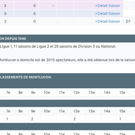
3
0
-
>Détail Saison
5
0
>Détail Saison
2
0
>Détail Saison
D1
ON DEPUIS 1946
igue 1, 11 saisons de Ligue 2 et 26 saisons de Division 3 ou National.
ntlucon à domicile est de 3015 spectateurs, elle a été obtenue lors de la saiso
S CLASSEMENTS DE MONTLUCON
7e
8e
9e
10e
11e
12e
13e
14e
15e
7e
8e
9e
10e
11e
12e
13e
14e
15e
1
2
2
1
7e
8e
9e
10e
11e
12e
13e
14e
15e