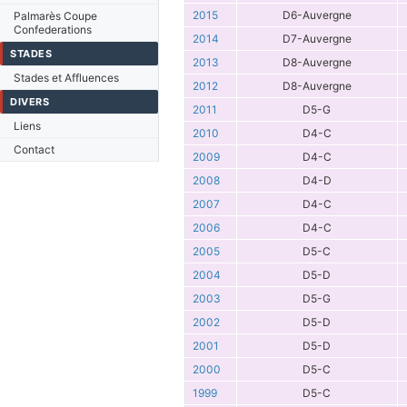
2015
D6-Auvergne
Palmarès Coupe
Confederations
2014
D7-Auvergne
STADES
2013
D8-Auvergne
Stades et Affluences
2012
D8-Auvergne
DIVERS
2011
D5-G
Liens
2010
D4-C
Contact
2009
D4-C
2008
D4-D
2007
D4-C
2006
D4-C
2005
D5-C
2004
D5-D
2003
D5-G
2002
D5-D
2001
D5-D
2000
D5-C
1999
D5-C