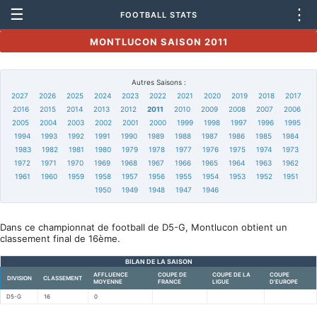
☰
⋮
FOOTBALL STATS
MONTLUCON SAISON 2011
Autres Saisons :
2027
2026
2025
2024
2023
2022
2021
2020
2019
2018
2017
2016
2015
2014
2013
2012
2011
2010
2009
2008
2007
2006
2005
2004
2003
2002
2001
2000
1999
1998
1997
1996
1995
1994
1993
1992
1991
1990
1989
1988
1987
1986
1985
1984
1983
1982
1981
1980
1979
1978
1977
1976
1975
1974
1973
1972
1971
1970
1969
1968
1967
1966
1965
1964
1963
1962
1961
1960
1959
1958
1957
1956
1955
1954
1953
1952
1951
1950
1949
1948
1947
1946
Dans ce championnat de football de D5-G, Montlucon obtient un
classement final de 16ème.
BILAN DE LA SAISON
AFFLUENCE
COUPE DE
COUPE DE LA
COUPE
DIVISION
CLASSEMENT
MOYENNE
FRANCE
LIGUE
D'EUROPE
D5-G
16
0