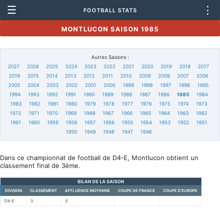
☰
⋮
FOOTBALL STATS
MONTLUCON SAISON 1985
Autres Saisons :
2027
2026
2025
2024
2023
2022
2021
2020
2019
2018
2017
2016
2015
2014
2013
2012
2011
2010
2009
2008
2007
2006
2005
2004
2003
2002
2001
2000
1999
1998
1997
1996
1995
1994
1993
1992
1991
1990
1989
1988
1987
1986
1985
1984
1983
1982
1981
1980
1979
1978
1977
1976
1975
1974
1973
1972
1971
1970
1969
1968
1967
1966
1965
1964
1963
1962
1961
1960
1959
1958
1957
1956
1955
1954
1953
1952
1951
1950
1949
1948
1947
1946
Dans ce championnat de football de D4-E, Montlucon obtient un
classement final de 3ème.
BILAN DE LA SAISON
DIVISION
CLASSEMENT
AFFLUENCE MOYENNE
COUPE DE FRANCE
COUPE D'EUROPE
D4-E
3
0