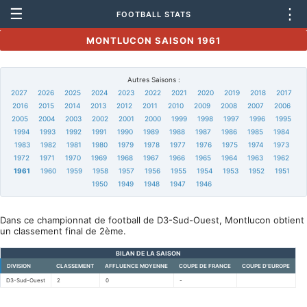
☰
⋮
FOOTBALL STATS
MONTLUCON SAISON 1961
Autres Saisons :
2027
2026
2025
2024
2023
2022
2021
2020
2019
2018
2017
2016
2015
2014
2013
2012
2011
2010
2009
2008
2007
2006
2005
2004
2003
2002
2001
2000
1999
1998
1997
1996
1995
1994
1993
1992
1991
1990
1989
1988
1987
1986
1985
1984
1983
1982
1981
1980
1979
1978
1977
1976
1975
1974
1973
1972
1971
1970
1969
1968
1967
1966
1965
1964
1963
1962
1961
1960
1959
1958
1957
1956
1955
1954
1953
1952
1951
1950
1949
1948
1947
1946
Dans ce championnat de football de D3-Sud-Ouest, Montlucon obtient
un classement final de 2ème.
BILAN DE LA SAISON
DIVISION
CLASSEMENT
AFFLUENCE MOYENNE
COUPE DE FRANCE
COUPE D'EUROPE
D3-Sud-Ouest
2
0
-