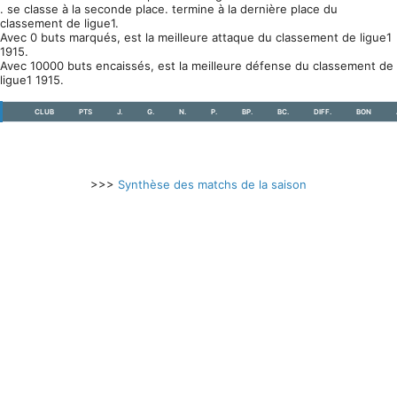
. se classe à la seconde place. termine à la dernière place du
classement de ligue1.
Avec 0 buts marqués, est la meilleure attaque du classement de ligue1
1915.
Avec 10000 buts encaissés, est la meilleure défense du classement de
ligue1 1915.
CLUB
PTS
J.
G.
N.
P.
BP.
BC.
DIFF.
BON
>>>
Synthèse des matchs de la saison