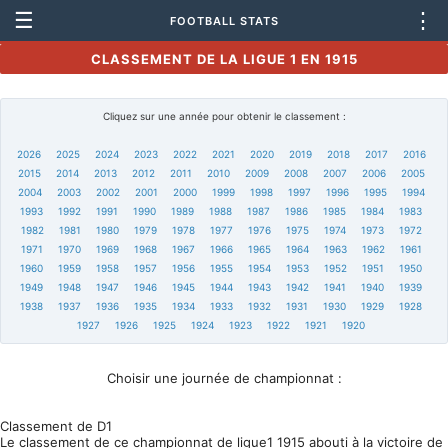
☰
⋮
FOOTBALL STATS
CLASSEMENT DE LA LIGUE 1 EN 1915
Cliquez sur une année pour obtenir le classement :
2026
2025
2024
2023
2022
2021
2020
2019
2018
2017
2016
2015
2014
2013
2012
2011
2010
2009
2008
2007
2006
2005
2004
2003
2002
2001
2000
1999
1998
1997
1996
1995
1994
1993
1992
1991
1990
1989
1988
1987
1986
1985
1984
1983
1982
1981
1980
1979
1978
1977
1976
1975
1974
1973
1972
1971
1970
1969
1968
1967
1966
1965
1964
1963
1962
1961
1960
1959
1958
1957
1956
1955
1954
1953
1952
1951
1950
1949
1948
1947
1946
1945
1944
1943
1942
1941
1940
1939
1938
1937
1936
1935
1934
1933
1932
1931
1930
1929
1928
1927
1926
1925
1924
1923
1922
1921
1920
Choisir une journée de championnat :
Classement de D1
Le classement de ce championnat de ligue1 1915 abouti à la victoire de