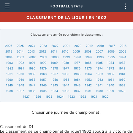
☰
⋮
FOOTBALL STATS
CLASSEMENT DE LA LIGUE 1 EN 1902
Cliquez sur une année pour obtenir le classement :
2026
2025
2024
2023
2022
2021
2020
2019
2018
2017
2016
2015
2014
2013
2012
2011
2010
2009
2008
2007
2006
2005
2004
2003
2002
2001
2000
1999
1998
1997
1996
1995
1994
1993
1992
1991
1990
1989
1988
1987
1986
1985
1984
1983
1982
1981
1980
1979
1978
1977
1976
1975
1974
1973
1972
1971
1970
1969
1968
1967
1966
1965
1964
1963
1962
1961
1960
1959
1958
1957
1956
1955
1954
1953
1952
1951
1950
1949
1948
1947
1946
1945
1944
1943
1942
1941
1940
1939
1938
1937
1936
1935
1934
1933
1932
1931
1930
1929
1928
1927
1926
1925
1924
1923
1922
1921
1920
Choisir une journée de championnat :
Classement de D1
Le classement de ce championnat de ligue1 1902 abouti à la victoire de