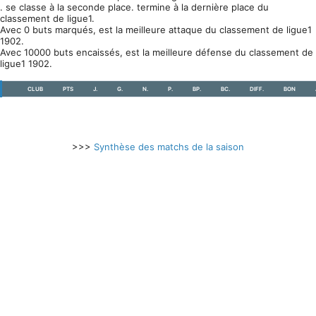
. se classe à la seconde place. termine à la dernière place du
classement de ligue1.
Avec 0 buts marqués, est la meilleure attaque du classement de ligue1
1902.
Avec 10000 buts encaissés, est la meilleure défense du classement de
ligue1 1902.
CLUB
PTS
J.
G.
N.
P.
BP.
BC.
DIFF.
BON
>>>
Synthèse des matchs de la saison