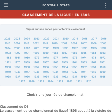
☰
⋮
FOOTBALL STATS
CLASSEMENT DE LA LIGUE 1 EN 1896
Cliquez sur une année pour obtenir le classement :
2026
2025
2024
2023
2022
2021
2020
2019
2018
2017
2016
2015
2014
2013
2012
2011
2010
2009
2008
2007
2006
2005
2004
2003
2002
2001
2000
1999
1998
1997
1996
1995
1994
1993
1992
1991
1990
1989
1988
1987
1986
1985
1984
1983
1982
1981
1980
1979
1978
1977
1976
1975
1974
1973
1972
1971
1970
1969
1968
1967
1966
1965
1964
1963
1962
1961
1960
1959
1958
1957
1956
1955
1954
1953
1952
1951
1950
1949
1948
1947
1946
1945
1944
1943
1942
1941
1940
1939
1938
1937
1936
1935
1934
1933
1932
1931
1930
1929
1928
1927
1926
1925
1924
1923
1922
1921
1920
Choisir une journée de championnat :
Classement de D1
Le classement de ce championnat de ligue1 1896 abouti à la victoire de