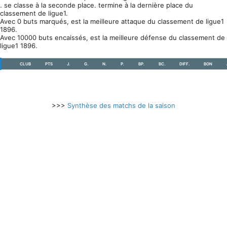
. se classe à la seconde place. termine à la dernière place du
classement de ligue1.
Avec 0 buts marqués, est la meilleure attaque du classement de ligue1
1896.
Avec 10000 buts encaissés, est la meilleure défense du classement de
ligue1 1896.
CLUB
PTS
J.
G.
N.
P.
BP.
BC.
DIFF.
BON
>>>
Synthèse des matchs de la saison