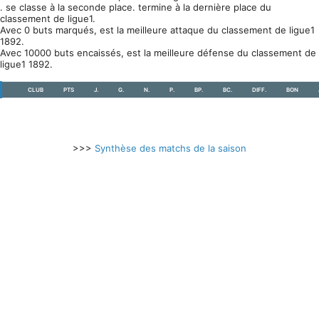
. se classe à la seconde place. termine à la dernière place du
classement de ligue1.
Avec 0 buts marqués, est la meilleure attaque du classement de ligue1
1892.
Avec 10000 buts encaissés, est la meilleure défense du classement de
ligue1 1892.
CLUB
PTS
J.
G.
N.
P.
BP.
BC.
DIFF.
BON
>>>
Synthèse des matchs de la saison