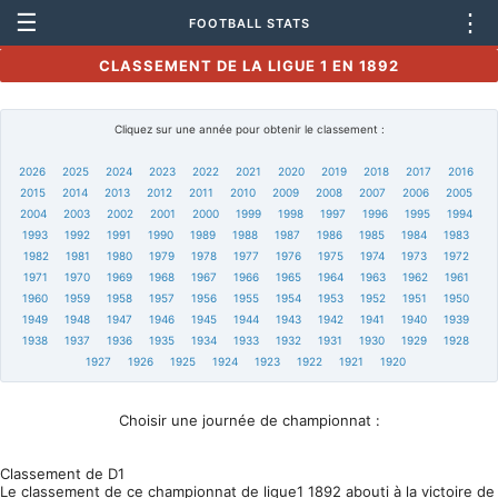
☰
⋮
FOOTBALL STATS
CLASSEMENT DE LA LIGUE 1 EN 1892
Cliquez sur une année pour obtenir le classement :
2026
2025
2024
2023
2022
2021
2020
2019
2018
2017
2016
2015
2014
2013
2012
2011
2010
2009
2008
2007
2006
2005
2004
2003
2002
2001
2000
1999
1998
1997
1996
1995
1994
1993
1992
1991
1990
1989
1988
1987
1986
1985
1984
1983
1982
1981
1980
1979
1978
1977
1976
1975
1974
1973
1972
1971
1970
1969
1968
1967
1966
1965
1964
1963
1962
1961
1960
1959
1958
1957
1956
1955
1954
1953
1952
1951
1950
1949
1948
1947
1946
1945
1944
1943
1942
1941
1940
1939
1938
1937
1936
1935
1934
1933
1932
1931
1930
1929
1928
1927
1926
1925
1924
1923
1922
1921
1920
Choisir une journée de championnat :
Classement de D1
Le classement de ce championnat de ligue1 1892 abouti à la victoire de