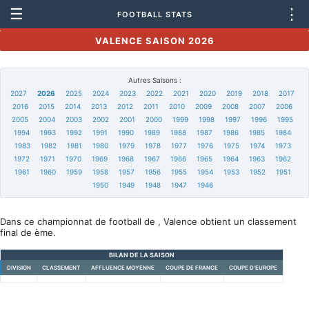
☰
⋮
FOOTBALL STATS
VALENCE SAISON 2026
Autres Saisons :
2027
2026
2025
2024
2023
2022
2021
2020
2019
2018
2017
2016
2015
2014
2013
2012
2011
2010
2009
2008
2007
2006
2005
2004
2003
2002
2001
2000
1999
1998
1997
1996
1995
1994
1993
1992
1991
1990
1989
1988
1987
1986
1985
1984
1983
1982
1981
1980
1979
1978
1977
1976
1975
1974
1973
1972
1971
1970
1969
1968
1967
1966
1965
1964
1963
1962
1961
1960
1959
1958
1957
1956
1955
1954
1953
1952
1951
1950
1949
1948
1947
1946
Dans ce championnat de football de , Valence obtient un classement
final de ème.
BILAN DE LA SAISON
DIVISION
CLASSEMENT
AFFLUENCE MOYENNE
COUPE DE FRANCE
COUPE D'EUROPE