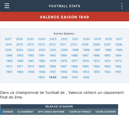
☰
⋮
FOOTBALL STATS
VALENCE SAISON 1949
Autres Saisons :
2027
2026
2025
2024
2023
2022
2021
2020
2019
2018
2017
2016
2015
2014
2013
2012
2011
2010
2009
2008
2007
2006
2005
2004
2003
2002
2001
2000
1999
1998
1997
1996
1995
1994
1993
1992
1991
1990
1989
1988
1987
1986
1985
1984
1983
1982
1981
1980
1979
1978
1977
1976
1975
1974
1973
1972
1971
1970
1969
1968
1967
1966
1965
1964
1963
1962
1961
1960
1959
1958
1957
1956
1955
1954
1953
1952
1951
1950
1949
1948
1947
1946
Dans ce championnat de football de , Valence obtient un classement
final de ème.
BILAN DE LA SAISON
DIVISION
CLASSEMENT
AFFLUENCE MOYENNE
COUPE DE FRANCE
COUPE D'EUROPE