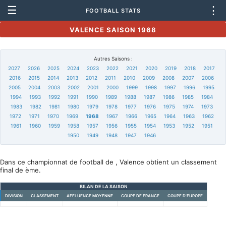
☰
⋮
FOOTBALL STATS
VALENCE SAISON 1968
Autres Saisons :
2027
2026
2025
2024
2023
2022
2021
2020
2019
2018
2017
2016
2015
2014
2013
2012
2011
2010
2009
2008
2007
2006
2005
2004
2003
2002
2001
2000
1999
1998
1997
1996
1995
1994
1993
1992
1991
1990
1989
1988
1987
1986
1985
1984
1983
1982
1981
1980
1979
1978
1977
1976
1975
1974
1973
1972
1971
1970
1969
1968
1967
1966
1965
1964
1963
1962
1961
1960
1959
1958
1957
1956
1955
1954
1953
1952
1951
1950
1949
1948
1947
1946
Dans ce championnat de football de , Valence obtient un classement
final de ème.
BILAN DE LA SAISON
DIVISION
CLASSEMENT
AFFLUENCE MOYENNE
COUPE DE FRANCE
COUPE D'EUROPE