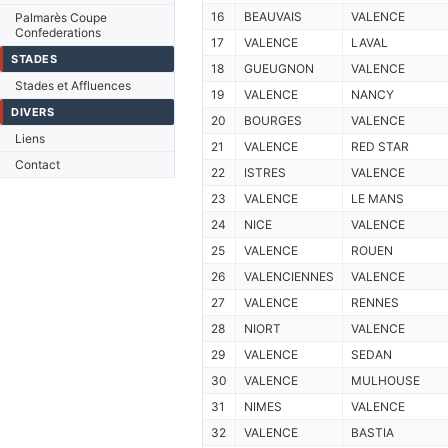
16
BEAUVAIS
VALENCE
Palmarès Coupe
Confederations
17
VALENCE
LAVAL
STADES
18
GUEUGNON
VALENCE
Stades et Affluences
19
VALENCE
NANCY
DIVERS
20
BOURGES
VALENCE
Liens
21
VALENCE
RED STAR
Contact
22
ISTRES
VALENCE
23
VALENCE
LE MANS
24
NICE
VALENCE
25
VALENCE
ROUEN
26
VALENCIENNES
VALENCE
27
VALENCE
RENNES
28
NIORT
VALENCE
29
VALENCE
SEDAN
30
VALENCE
MULHOUSE
31
NIMES
VALENCE
32
VALENCE
BASTIA