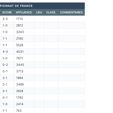
PIONNAT DE FRANCE
SCORE
AFFLUENCE
LIEU
CLASS.
COMMENTAIRES
2-0
1710
1-0
2812
1-0
3243
1-1
2160
1-1
5528
4-0
4031
1-0
7671
0-2
3445
0-1
3713
2-1
1884
2-1
3469
2-1
2628
0-1
1782
1-0
2414
1-1
743