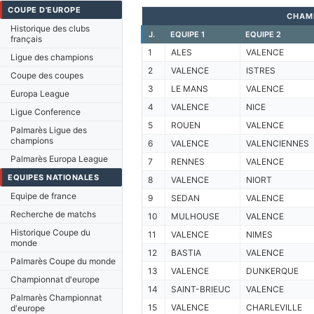
COUPE D'EUROPE
CHAM
Historique des clubs
J.
EQUIPE 1
EQUIPE 2
français
1
ALES
VALENCE
Ligue des champions
2
VALENCE
ISTRES
Coupe des coupes
3
LE MANS
VALENCE
Europa League
4
VALENCE
NICE
Ligue Conference
5
ROUEN
VALENCE
Palmarès Ligue des
champions
6
VALENCE
VALENCIENNES
Palmarès Europa League
7
RENNES
VALENCE
EQUIPES NATIONALES
8
VALENCE
NIORT
Equipe de france
9
SEDAN
VALENCE
Recherche de matchs
10
MULHOUSE
VALENCE
Historique Coupe du
11
VALENCE
NIMES
monde
12
BASTIA
VALENCE
Palmarès Coupe du monde
13
VALENCE
DUNKERQUE
Championnat d'europe
14
SAINT-BRIEUC
VALENCE
Palmarès Championnat
15
VALENCE
CHARLEVILLE
d'europe