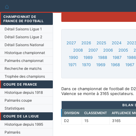
⌂
CHAMPIONNAT DE
FRANCE DE FOOTBALL
Détail Saisons Ligue 1
Détail Saisons Ligue 2
2027
2026
2025
2024
202
Détail Saisons National
2008
2007
2006
2005
Historique championnat
1990
1989
1988
1987
198
Palmarès championnat
1971
1970
1969
1968
1967
Recherche de matchs
Trophée des champions
COUPE DE FRANCE
Dans ce championnat de football de D2
Historique depuis 1918
Valence se monte à 3165 spectateurs.
Palmarès coupe
BILAN 
Statistiques
DIVISION
CLASSEMENT
AFFLUENCE M
COUPE DE LA LIGUE
D2
15
3165
Historique depuis 1995
Palmarès