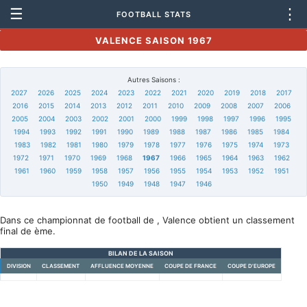
☰
⋮
FOOTBALL STATS
VALENCE SAISON 1967
Autres Saisons :
2027
2026
2025
2024
2023
2022
2021
2020
2019
2018
2017
2016
2015
2014
2013
2012
2011
2010
2009
2008
2007
2006
2005
2004
2003
2002
2001
2000
1999
1998
1997
1996
1995
1994
1993
1992
1991
1990
1989
1988
1987
1986
1985
1984
1983
1982
1981
1980
1979
1978
1977
1976
1975
1974
1973
1972
1971
1970
1969
1968
1967
1966
1965
1964
1963
1962
1961
1960
1959
1958
1957
1956
1955
1954
1953
1952
1951
1950
1949
1948
1947
1946
Dans ce championnat de football de , Valence obtient un classement
final de ème.
BILAN DE LA SAISON
DIVISION
CLASSEMENT
AFFLUENCE MOYENNE
COUPE DE FRANCE
COUPE D'EUROPE