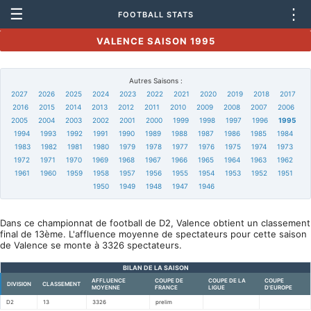
☰
⋮
FOOTBALL STATS
VALENCE SAISON 1995
Autres Saisons :
2027
2026
2025
2024
2023
2022
2021
2020
2019
2018
2017
2016
2015
2014
2013
2012
2011
2010
2009
2008
2007
2006
2005
2004
2003
2002
2001
2000
1999
1998
1997
1996
1995
1994
1993
1992
1991
1990
1989
1988
1987
1986
1985
1984
1983
1982
1981
1980
1979
1978
1977
1976
1975
1974
1973
1972
1971
1970
1969
1968
1967
1966
1965
1964
1963
1962
1961
1960
1959
1958
1957
1956
1955
1954
1953
1952
1951
1950
1949
1948
1947
1946
Dans ce championnat de football de D2, Valence obtient un classement
final de 13ème. L'affluence moyenne de spectateurs pour cette saison
de Valence se monte à 3326 spectateurs.
BILAN DE LA SAISON
AFFLUENCE
COUPE DE
COUPE DE LA
COUPE
DIVISION
CLASSEMENT
MOYENNE
FRANCE
LIGUE
D'EUROPE
D2
13
3326
prelim