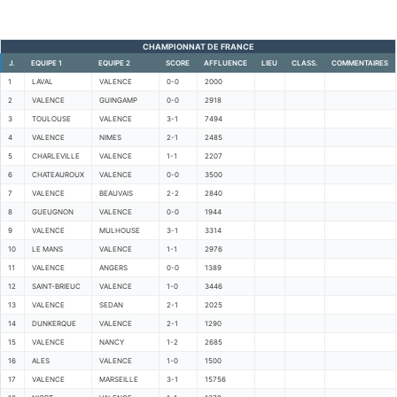
CHAMPIONNAT DE FRANCE
J.
EQUIPE 1
EQUIPE 2
SCORE
AFFLUENCE
LIEU
CLASS.
COMMENTAIRES
1
LAVAL
VALENCE
0-0
2000
2
VALENCE
GUINGAMP
0-0
2918
3
TOULOUSE
VALENCE
3-1
7494
4
VALENCE
NIMES
2-1
2485
5
CHARLEVILLE
VALENCE
1-1
2207
6
CHATEAUROUX
VALENCE
0-0
3500
7
VALENCE
BEAUVAIS
2-2
2840
8
GUEUGNON
VALENCE
0-0
1944
9
VALENCE
MULHOUSE
3-1
3314
10
LE MANS
VALENCE
1-1
2976
11
VALENCE
ANGERS
0-0
1389
12
SAINT-BRIEUC
VALENCE
1-0
3446
13
VALENCE
SEDAN
2-1
2025
14
DUNKERQUE
VALENCE
2-1
1290
15
VALENCE
NANCY
1-2
2685
16
ALES
VALENCE
1-0
1500
17
VALENCE
MARSEILLE
3-1
15756