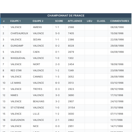
CHAMPIONNAT DE FRANCE
J.
EQUIPE 1
EQUIPE 2
SCORE
AFFLUENCE
LIEU
CLASS.
COMMENTAIRES
1
VALENCE
AMIENS
1-1
2586
08/08/1998
2
CHATEAUROUX
VALENCE
5-0
7405
15/08/1998
3
VALENCE
SEDAN
1-1
2386
22/08/1998
4
GUINGAMP
VALENCE
0-2
8028
29/08/1998
5
VALENCE
CAEN
0-1
2679
04/09/1998
6
WASQUEHAL
VALENCE
1-0
1302
7
VALENCE
NIORT
2-0
2454
19/09/1998
8
RED STAR
VALENCE
1-2
1349
23/09/1998
9
VALENCE
CANNES
1-3
3052
26/09/1998
10
LE MANS
VALENCE
6-0
3513
03/10/1998
11
VALENCE
TROYES
0-3
2923
09/10/1998
12
NIMES
VALENCE
3-0
3690
17/10/1998
13
VALENCE
BEAUVAIS
3-2
2907
24/10/1998
14
ST-ETIENNE
VALENCE
1-0
31154
31/10/1998
15
VALENCE
LILLE
1-2
3000
07/11/1998
16
GUEUGNON
VALENCE
2-1
2862
11/11/1998
17
VALENCE
NICE
0-0
2951
14/11/1998