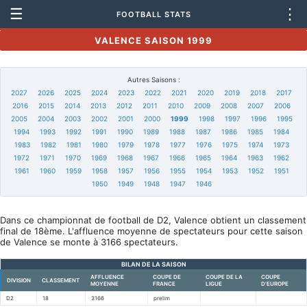
☰
⋮
FOOTBALL STATS
VALENCE SAISON 1999
Autres Saisons :
2027
2026
2025
2024
2023
2022
2021
2020
2019
2018
2017
2016
2015
2014
2013
2012
2011
2010
2009
2008
2007
2006
2005
2004
2003
2002
2001
2000
1999
1998
1997
1996
1995
1994
1993
1992
1991
1990
1989
1988
1987
1986
1985
1984
1983
1982
1981
1980
1979
1978
1977
1976
1975
1974
1973
1972
1971
1970
1969
1968
1967
1966
1965
1964
1963
1962
1961
1960
1959
1958
1957
1956
1955
1954
1953
1952
1951
1950
1949
1948
1947
1946
Dans ce championnat de football de D2, Valence obtient un classement
final de 18ème. L'affluence moyenne de spectateurs pour cette saison
de Valence se monte à 3166 spectateurs.
BILAN DE LA SAISON
AFFLUENCE
COUPE DE
COUPE DE LA
COUPE
DIVISION
CLASSEMENT
MOYENNE
FRANCE
LIGUE
D'EUROPE
D2
18
3166
prelim