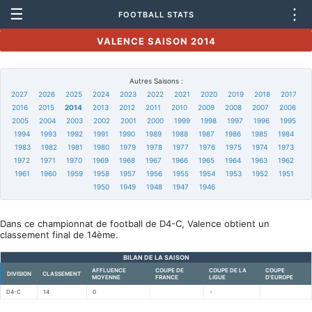
☰
⋮
FOOTBALL STATS
VALENCE SAISON 2014
Autres Saisons :
2027
2026
2025
2024
2023
2022
2021
2020
2019
2018
2017
2016
2015
2014
2013
2012
2011
2010
2009
2008
2007
2006
2005
2004
2003
2002
2001
2000
1999
1998
1997
1996
1995
1994
1993
1992
1991
1990
1989
1988
1987
1986
1985
1984
1983
1982
1981
1980
1979
1978
1977
1976
1975
1974
1973
1972
1971
1970
1969
1968
1967
1966
1965
1964
1963
1962
1961
1960
1959
1958
1957
1956
1955
1954
1953
1952
1951
1950
1949
1948
1947
1946
Dans ce championnat de football de D4-C, Valence obtient un
classement final de 14ème.
BILAN DE LA SAISON
AFFLUENCE
COUPE DE
COUPE DE LA
COUPE
DIVISION
CLASSEMENT
MOYENNE
FRANCE
LIGUE
D'EUROPE
D4-C
14
0
-