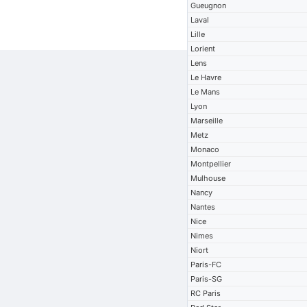
Gueugnon
Laval
Lille
Lorient
Lens
Le Havre
Le Mans
Lyon
Marseille
Metz
Monaco
Montpellier
Mulhouse
Nancy
Nantes
Nice
Nimes
Niort
Paris-FC
Paris-SG
RC Paris