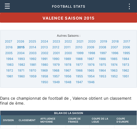
☰
⋮
FOOTBALL STATS
VALENCE SAISON 2015
Autres Saisons :
2027
2026
2025
2024
2023
2022
2021
2020
2019
2018
2017
2016
2015
2014
2013
2012
2011
2010
2009
2008
2007
2006
2005
2004
2003
2002
2001
2000
1999
1998
1997
1996
1995
1994
1993
1992
1991
1990
1989
1988
1987
1986
1985
1984
1983
1982
1981
1980
1979
1978
1977
1976
1975
1974
1973
1972
1971
1970
1969
1968
1967
1966
1965
1964
1963
1962
1961
1960
1959
1958
1957
1956
1955
1954
1953
1952
1951
1950
1949
1948
1947
1946
Dans ce championnat de football de , Valence obtient un classement
final de ème.
BILAN DE LA SAISON
AFFLUENCE
COUPE DE
COUPE DE LA
COUPE
DIVISION
CLASSEMENT
MOYENNE
FRANCE
LIGUE
D'EUROPE