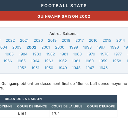
FOOTBALL STATS
GUINGAMP SAISON 2002
Autres Saisons :
3
2022
2021
2020
2019
2018
2017
2016
2015
2014
2004
2003
2002
2001
2000
1999
1998
1997
1996
1
6
1985
1984
1983
1982
1981
1980
1979
1978
1977
1966
1965
1964
1963
1962
1961
1960
1959
1958
1952
1951
1950
1949
1948
1947
1946
, Guingamp obtient un classement final de 16ème. L'affluence moyenne
s.
BILAN DE LA SAISON
OYENNE
COUPE DE FRANCE
COUPE DE LA LIGUE
COUPE D'EUROPE
1/16 f
1/8 f