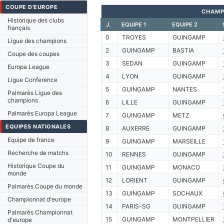
COUPE D'EUROPE
CHAMP
Historique des clubs
J.
EQUIPE 1
EQUIPE 2
français
0
TROYES
GUINGAMP
Ligue des champions
2
GUINGAMP
BASTIA
Coupe des coupes
3
SEDAN
GUINGAMP
Europa League
4
LYON
GUINGAMP
Ligue Conference
5
GUINGAMP
NANTES
Palmarès Ligue des
champions
6
LILLE
GUINGAMP
Palmarès Europa League
7
GUINGAMP
METZ
EQUIPES NATIONALES
8
AUXERRE
GUINGAMP
Equipe de france
9
GUINGAMP
MARSEILLE
Recherche de matchs
10
RENNES
GUINGAMP
Historique Coupe du
11
GUINGAMP
MONACO
monde
12
LORIENT
GUINGAMP
Palmarès Coupe du monde
13
GUINGAMP
SOCHAUX
Championnat d'europe
14
PARIS-SG
GUINGAMP
Palmarès Championnat
15
GUINGAMP
MONTPELLIER
d'europe