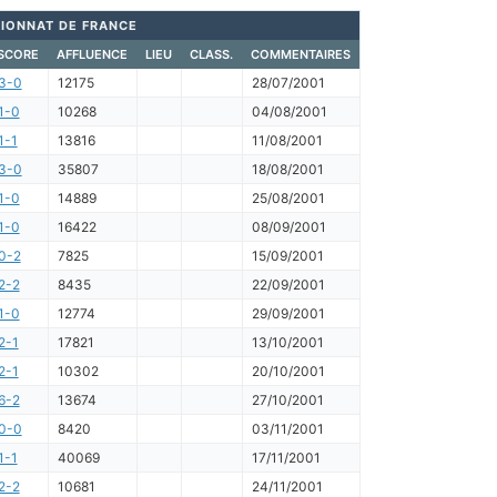
IONNAT DE FRANCE
SCORE
AFFLUENCE
LIEU
CLASS.
COMMENTAIRES
3-0
12175
28/07/2001
1-0
10268
04/08/2001
1-1
13816
11/08/2001
3-0
35807
18/08/2001
1-0
14889
25/08/2001
1-0
16422
08/09/2001
0-2
7825
15/09/2001
2-2
8435
22/09/2001
1-0
12774
29/09/2001
2-1
17821
13/10/2001
2-1
10302
20/10/2001
6-2
13674
27/10/2001
0-0
8420
03/11/2001
1-1
40069
17/11/2001
2-2
10681
24/11/2001