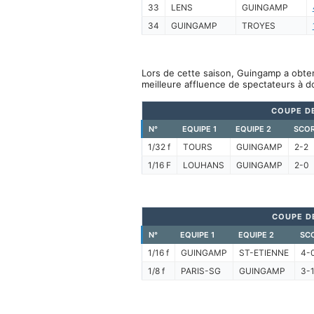
33
LENS
GUINGAMP
34
GUINGAMP
TROYES
Lors de cette saison, Guingamp a obten
meilleure affluence de spectateurs à d
COUPE D
N°
EQUIPE 1
EQUIPE 2
SCO
1/32 f
TOURS
GUINGAMP
2-2
1/16 F
LOUHANS
GUINGAMP
2-0
COUPE DE
N°
EQUIPE 1
EQUIPE 2
SC
1/16 f
GUINGAMP
ST-ETIENNE
4-
1/8 f
PARIS-SG
GUINGAMP
3-