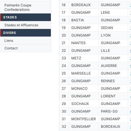
16
BORDEAUX
GUINGAMP
Palmarès Coupe
Confederations
17
GUINGAMP
LENS
STADES
18
BASTIA
GUINGAMP
Stades et Affluences
19
GUINGAMP
SEDAN
DIVERS
20
GUINGAMP
LYON
Liens
21
NANTES
GUINGAMP
Contact
22
GUINGAMP
LILLE
23
METZ
GUINGAMP
24
GUINGAMP
AUXERRE
25
MARSEILLE
GUINGAMP
26
GUINGAMP
RENNES
27
MONACO
GUINGAMP
28
GUINGAMP
LORIENT
29
SOCHAUX
GUINGAMP
30
GUINGAMP
PARIS-SG
31
MONTPELLIER
GUINGAMP
32
GUINGAMP
BORDEAUX