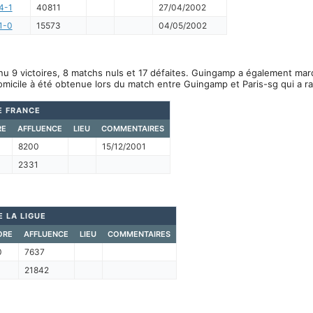
4-1
40811
27/04/2002
1-0
15573
04/05/2002
u 9 victoires, 8 matchs nuls et 17 défaites. Guingamp a également mar
omicile à été obtenue lors du match entre Guingamp et Paris-sg qui a 
E FRANCE
RE
AFFLUENCE
LIEU
COMMENTAIRES
8200
15/12/2001
2331
 LA LIGUE
ORE
AFFLUENCE
LIEU
COMMENTAIRES
0
7637
1
21842