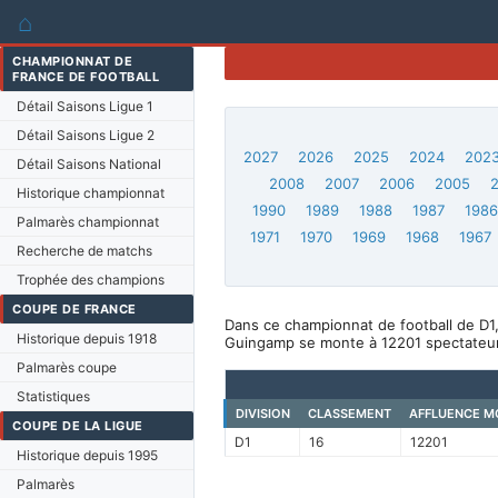
⌂
CHAMPIONNAT DE
FRANCE DE FOOTBALL
Détail Saisons Ligue 1
Détail Saisons Ligue 2
2027
2026
2025
2024
202
Détail Saisons National
2008
2007
2006
2005
Historique championnat
1990
1989
1988
1987
198
Palmarès championnat
1971
1970
1969
1968
1967
Recherche de matchs
Trophée des champions
COUPE DE FRANCE
Dans ce championnat de football de D1
Historique depuis 1918
Guingamp se monte à 12201 spectateur
Palmarès coupe
Statistiques
DIVISION
CLASSEMENT
AFFLUENCE M
COUPE DE LA LIGUE
D1
16
12201
Historique depuis 1995
Palmarès