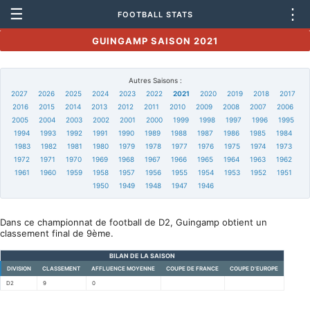
☰
⋮
FOOTBALL STATS
GUINGAMP SAISON 2021
Autres Saisons :
2027
2026
2025
2024
2023
2022
2021
2020
2019
2018
2017
2016
2015
2014
2013
2012
2011
2010
2009
2008
2007
2006
2005
2004
2003
2002
2001
2000
1999
1998
1997
1996
1995
1994
1993
1992
1991
1990
1989
1988
1987
1986
1985
1984
1983
1982
1981
1980
1979
1978
1977
1976
1975
1974
1973
1972
1971
1970
1969
1968
1967
1966
1965
1964
1963
1962
1961
1960
1959
1958
1957
1956
1955
1954
1953
1952
1951
1950
1949
1948
1947
1946
Dans ce championnat de football de D2, Guingamp obtient un
classement final de 9ème.
BILAN DE LA SAISON
DIVISION
CLASSEMENT
AFFLUENCE MOYENNE
COUPE DE FRANCE
COUPE D'EUROPE
D2
9
0