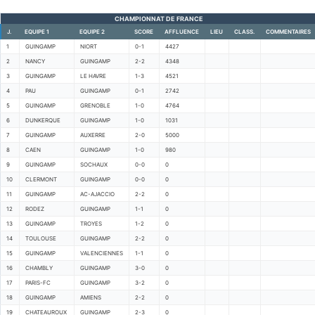
CHAMPIONNAT DE FRANCE
J.
EQUIPE 1
EQUIPE 2
SCORE
AFFLUENCE
LIEU
CLASS.
COMMENTAIRES
1
GUINGAMP
NIORT
0-1
4427
2
NANCY
GUINGAMP
2-2
4348
3
GUINGAMP
LE HAVRE
1-3
4521
4
PAU
GUINGAMP
0-1
2742
5
GUINGAMP
GRENOBLE
1-0
4764
6
DUNKERQUE
GUINGAMP
1-0
1031
7
GUINGAMP
AUXERRE
2-0
5000
8
CAEN
GUINGAMP
1-0
980
9
GUINGAMP
SOCHAUX
0-0
0
10
CLERMONT
GUINGAMP
0-0
0
11
GUINGAMP
AC-AJACCIO
2-2
0
12
RODEZ
GUINGAMP
1-1
0
13
GUINGAMP
TROYES
1-2
0
14
TOULOUSE
GUINGAMP
2-2
0
15
GUINGAMP
VALENCIENNES
1-1
0
16
CHAMBLY
GUINGAMP
3-0
0
17
PARIS-FC
GUINGAMP
3-2
0
18
GUINGAMP
AMIENS
2-2
0
19
CHATEAUROUX
GUINGAMP
2-3
0