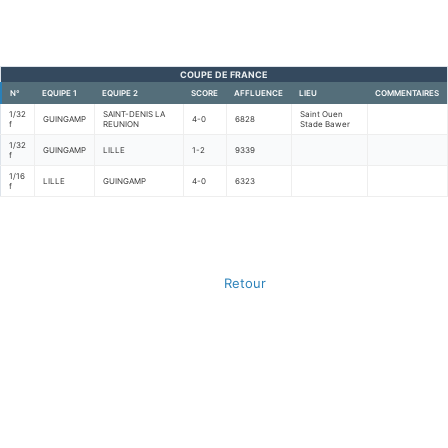
COUPE DE FRANCE
N°
EQUIPE 1
EQUIPE 2
SCORE
AFFLUENCE
LIEU
COMMENTAIRES
1/32
SAINT-DENIS LA
Saint Ouen
GUINGAMP
4-0
6828
f
REUNION
Stade Bawer
1/32
GUINGAMP
LILLE
1-2
9339
f
1/16
LILLE
GUINGAMP
4-0
6323
f
Retour