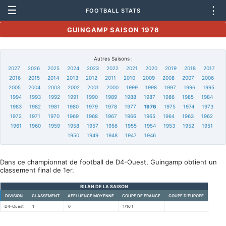
☰
⋮
FOOTBALL STATS
GUINGAMP SAISON 1976
Autres Saisons :
2027
2026
2025
2024
2023
2022
2021
2020
2019
2018
2017
2016
2015
2014
2013
2012
2011
2010
2009
2008
2007
2006
2005
2004
2003
2002
2001
2000
1999
1998
1997
1996
1995
1994
1993
1992
1991
1990
1989
1988
1987
1986
1985
1984
1983
1982
1981
1980
1979
1978
1977
1976
1975
1974
1973
1972
1971
1970
1969
1968
1967
1966
1965
1964
1963
1962
1961
1960
1959
1958
1957
1956
1955
1954
1953
1952
1951
1950
1949
1948
1947
1946
Dans ce championnat de football de D4-Ouest, Guingamp obtient un
classement final de 1er.
BILAN DE LA SAISON
DIVISION
CLASSEMENT
AFFLUENCE MOYENNE
COUPE DE FRANCE
COUPE D'EUROPE
D4-Ouest
1
0
1/16 f